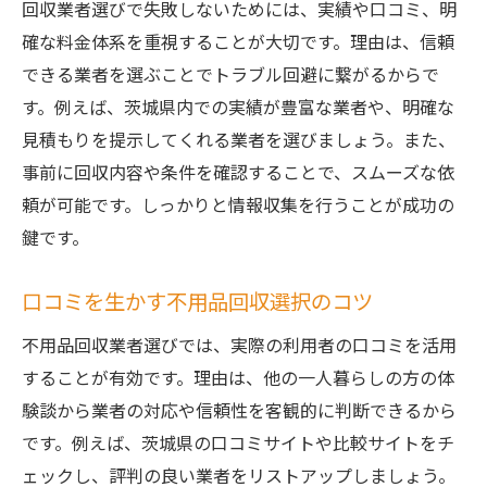
回収業者選びで失敗しないためには、実績や口コミ、明
口コミを参考にした引越し前後の整理術
確な料金体系を重視することが大切です。理由は、信頼
茨城県の引越し時に役立つ回収活用例
できる業者を選ぶことでトラブル回避に繋がるからで
す。例えば、茨城県内での実績が豊富な業者や、明確な
口コミから学ぶ安心な不用品回収サービス
見積もりを提示してくれる業者を選びましょう。また、
利用者の口コミで選ぶ不用品回収の安心感
事前に回収内容や条件を確認することで、スムーズな依
不用品回収の評価が高いサービスの特徴
頼が可能です。しっかりと情報収集を行うことが成功の
悪質業者を避けるための口コミチェック法
鍵です。
買取を伴う回収サービスの実際の声
一人暮らしが信頼できるサービスを選ぶコ
口コミを生かす不用品回収選択のコツ
ツ
不用品回収業者選びでは、実際の利用者の口コミを活用
茨城県で評判の良い不用品回収の探し方
することが有効です。理由は、他の一人暮らしの方の体
一人暮らしの負担を減らす回収依頼の流れ
験談から業者の対応や信頼性を客観的に判断できるから
不用品回収依頼から回収までの具体的手順
です。例えば、茨城県の口コミサイトや比較サイトをチ
一人暮らしに優しい回収サービスの流れ
ェックし、評判の良い業者をリストアップしましょう。