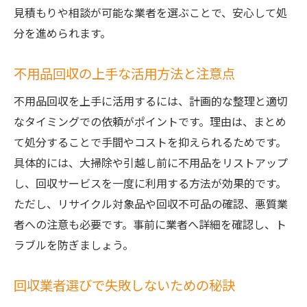
無料回収業者のリスクと見極め方法
見積もりや相談が可能な業者を選ぶことで、安心して処
一人暮らしでも安心な回収業者の探し方
分を進められます。
不用品回収の費用相場と節約ポイント解説
不用品回収の費用を抑えるコツを解説
不用品回収の上手な活用方法と注意点
茨城県の不用品回収相場を知るメリット
不用品回収を上手に活用するには、計画的な整理と適切
一人暮らし向け節約術と回収依頼のコツ
なタイミングでの依頼がポイントです。理由は、まとめ
買取を活用した費用削減のポイント
て処分することで手間やコストを抑えられるためです。
具体的には、大掃除や引越し前に不用品をリストアップ
複数業者比較で失敗しない費用管理術
し、回収サービスを一度に利用する方法が効果的です。
口コミで知るお得な不用品回収の活用法
ただし、リサイクル対象品や回収不可品の確認、悪質業
急な引越し時に便利な不用品回収活用法
者への注意も必要です。事前に業者へ詳細を確認し、ト
急な引越しでも安心な不用品回収の手順
ラブルを防ぎましょう。
即日対応可能な不用品回収の選び方
一人暮らしの引越し負担を減らす工夫
回収業者選びで失敗しないための秘訣
買取サービスを活用した賢い不用品処分