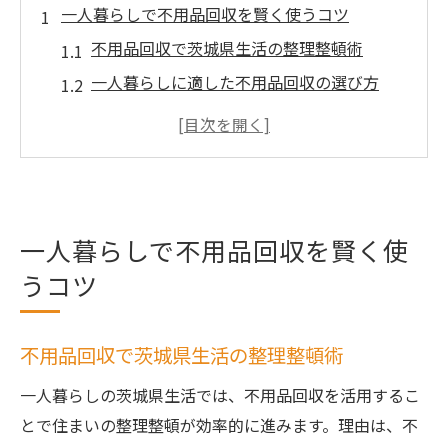
一人暮らしで不用品回収を賢く使うコツ
不用品回収で茨城県生活の整理整頓術
一人暮らしに適した不用品回収の選び方
不用品回収の上手な活用方法と注意点
回収業者選びで失敗しないための秘訣
口コミを生かす不用品回収選択のコツ
茨城県で安心な不用品回収依頼の流れ
一人暮らしで不用品回収を賢く使
茨城県生活に役立つ不用品回収の選び方
うコツ
不用品回収で快適な一人暮らしを実現
茨城県の不用品回収業者比較ポイント
不用品回収で茨城県生活の整理整頓術
口コミでわかる信頼できる回収サービス
買取も可能な不用品回収業者の見極め方
一人暮らしの茨城県生活では、不用品回収を活用するこ
無料回収のメリットと注意すべき点
とで住まいの整理整頓が効率的に進みます。理由は、不