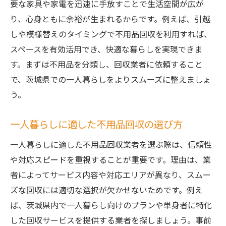
要な家具や家電を迅速に手放すことで生活空間が広が
一人暮らし向け不用品回収の選択基準
り、心身ともに余裕が生まれるからです。例えば、引越
不用品回収が一人暮らしの快適空間を実現
しや模様替えのタイミングで不用品回収を利用すれば、
不用品回収で部屋を広く使う実践アイデア
スペースを有効活用でき、快適な暮らしを実現できま
一人暮らしの不用品回収で心のゆとりを
す。まずは不用品を分類し、回収業者に依頼すること
茨城県で賢く不用品回収を活用する方法
で、茨城県での一人暮らしをよりスムーズに整えましょ
口コミを活かした快適空間作りのヒント
う。
不用品回収と整理整頓のベストタイミング
一人暮らしに適した不用品回収の選び方
買取を活用した不用品回収の工夫ポイント
信頼できる不用品回収業者の見分け方
一人暮らしに適した不用品回収業者を選ぶ際は、信頼性
口コミで見る不用品回収業者の信頼性
や対応スピードを重視することが重要です。理由は、業
者によってサービス内容や対応エリアが異なり、スムー
危険な不用品回収業者の特徴と対策
ズな回収には適切な選択が欠かせないためです。例え
依頼前に確認すべき対応や料金の注意点
ば、茨城県内で一人暮らし向けのプランや単身者に特化
安心できる不用品回収業者の選定基準
した回収サービスを提供する業者を探しましょう。事前