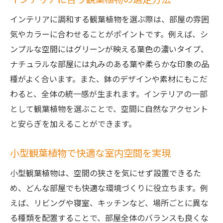
小型観葉植物で続けやすい室内緑化
インテリアに調和する観葉植物を選ぶ際は、部屋の雰囲
観葉植物のトラブル対策と解決法
気やカラーに合わせることがポイントです。例えば、シ
忙しい人でも育てやすい観葉植物選び
ンプルな空間にはグリーンが映える葉色の濃いタイプ、
ナチュラルな部屋には丸みのある葉や柔らかな印象の品
茨城県で見つける理想の観葉植物体験
種がよく合います。また、鉢のデザインや素材にもこだ
茨城県で観葉植物を探す楽しみ方
わると、全体の統一感が生まれます。インテリアの一部
観葉植物体験を充実させるヒント
として観葉植物を選ぶことで、空間に自然なアクセント
小型観葉植物の選び方体験談まとめ
と安らぎを加えることができます。
地元で実感する観葉植物の魅力
観葉植物選びで出会う新たな発見
小型観葉植物で快適な室内空間を実現
理想の観葉植物体験に役立つ情報
小型観葉植物は、空間の狭さを気にせず設置できるた
暮らしに彩りを添える室内植物のポイント
め、どんな部屋でも快適な環境づくりに役立ちます。例
観葉植物で毎日を彩るアイデア集
えば、リビングや寝室、キッチンなど、場所ごとに異な
室内に自然の癒しを取り入れる方法
る種類を配置することで、部屋全体のバランスも良くな