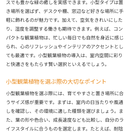
観葉植物で叶える快適な室内作り
スでも豊かな緑の癒しを実感できます。小型タイプは置
き場所を選ばず、デスクや棚、窓辺など好きな場所に手
癒し効果を高める観葉植物の選び方
軽に飾れるのが魅力です。加えて、空気をきれいにした
小型タイプで叶える室内グリーン生活
り、湿度を調整する働きも期待できます。例えば、コン
小型観葉植物と室内グリーンの相性
パクトな観葉植物は、忙しい毎日でも自然を身近に感じ
手軽に始める観葉植物のある暮らし
られ、心のリフレッシュやインテリアのアクセントとし
観葉植物で楽しむ自然な室内空間
ても最適です。小型観葉植物の導入は、室内空間に彩り
小型タイプで叶う省スペース活用術
と快適さをもたらす賢い選択といえるでしょう。
観葉植物が生み出す心地よい生活空間
小型観葉植物を選ぶ際の大切なポイント
毎日を彩る小型観葉植物の取り入れ方
茨城県で観葉植物を楽しむコツ紹介
小型観葉植物を選ぶ際には、育てやすさと置き場所に合
茨城県で選ぶ観葉植物のポイント
うサイズ感が重要です。まずは、室内の日当たりや風通
しを確認し、その環境に適した種類を選びましょう。ま
観葉植物を楽しむ地域ならではの工夫
た、葉の形や色合い、成長速度なども比較し、自分のラ
小型観葉植物を茨城県で選ぶコツ
イフスタイルに合うものを選定します。たとえば、耐陰
観葉植物の購入におすすめな方法