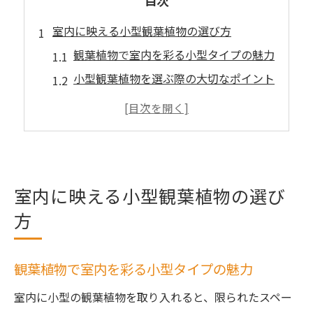
目次
室内に映える小型観葉植物の選び方
観葉植物で室内を彩る小型タイプの魅力
小型観葉植物を選ぶ際の大切なポイント
初心者向け観葉植物の選び方ガイド
インテリアに合う観葉植物の選定方法
小型観葉植物で快適な室内空間を実現
観葉植物選びで押さえたいコツと注意点
室内に映える小型観葉植物の選び
癒しを届ける観葉植物の魅力とは
方
観葉植物がもたらす癒し効果の理由
室内環境を整える観葉植物の力とは
観葉植物で室内を彩る小型タイプの魅力
小型観葉植物が癒しに与える影響
日常にリラックスを運ぶ観葉植物の魅力
室内に小型の観葉植物を取り入れると、限られたスペー