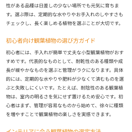
性がある品種は日差しの少ない場所でも元気に育ちま
茨城県の気候に合う観葉植物とは
す。選ぶ際は、定期的な水やりやお手入れのしやすさも
観葉植物を地元で楽しむための工夫
チェックし、長く楽しめる植物を選ぶことが大切です。
インテリアと調和する植物の選び方
観葉植物で作る統一感あるインテリア
初心者向け観葉植物の選び方ガイド
小型観葉植物が引き立つ配置のコツ
初心者には、手入れが簡単で丈夫な小型観葉植物がおす
観葉植物と家具の調和を考えるポイント
すめです。代表的なものとして、耐乾性のある種類や成
色や形で選ぶ観葉植物インテリア術
長が緩やかなものを選ぶと管理がラクになります。具体
的には、定期的な水やりや肥料が少なくて済むものを選
観葉植物をアクセントに活かす方法
ぶと失敗しにくいです。たとえば、耐陰性のある観葉植
インテリアの雰囲気別観葉植物の選定
物は、室内の明るさを気にせず置けるため安心です。初
小型観葉植物なら育てやすさも抜群
心者はまず、管理が容易なものから始めて、徐々に種類
小型観葉植物が初心者におすすめな理由
を増やすことで観葉植物の楽しさを実感できます。
観葉植物の手軽なお手入れポイント
育てやすい観葉植物の特徴とは
インテリアに合う観葉植物の選定方法