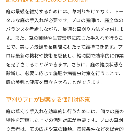
庭の草刈りで実現する美しい景観管理
庭の景観を維持するためには、草刈りだけでなく、トー
茨城県の庭を彩るプロの草刈り技法
タルな庭の手入れが必要です。プロの庭師は、庭全体の
バランスを考慮しながら、最適な草刈り方法を提供しま
庭の草刈り手入れはプロに任せるのが賢明な理
す。また、草の種類や生育環境に応じた手入れを行うこ
由
とで、美しい景観を長期間にわたって維持できます。プ
庭の草刈りにおけるプロの専門知識の重要
ロは最新の機材や技術を駆使し、短時間で効率的に作業
性
を完了させることができます。さらに、庭の健康状態を
効率性と安全性を兼ね備えた草刈りプロの
診断し、必要に応じて施肥や病害虫対策を行うことで、
選択
庭の美観と健康を両立させることができます。
プロに任せることで得られる庭の最適化
費用対効果の高いプロの草刈り手入れ
草刈りプロが提案する個別対応策
草刈り代行で失敗しない庭の手入れ
庭の草刈り手入れを効率的に行うためには、個々の庭の
プロによる庭の草刈りがもたらす長期的効
特性を理解した上での個別対応が重要です。プロの草刈
果
り業者は、庭の広さや草の種類、気候条件などを総合的