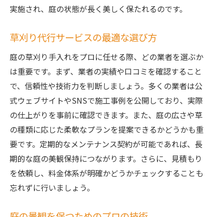
庭の草刈り手入れをプロに依頼することで得ら
実施され、庭の状態が長く美しく保たれるのです。
れる時間の節約
草刈り代行サービスの最適な選び方
プロの効率的な草刈りで時間を節約
庭の草刈りをプロに任せることで得る余暇
庭の草刈り手入れをプロに任せる際、どの業者を選ぶか
草刈り代行サービスの時間節約効果
は重要です。まず、業者の実績や口コミを確認すること
で、信頼性や技術力を判断しましょう。多くの業者は公
プロの手際よい草刈り手入れのスピード
式ウェブサイトやSNSで施工事例を公開しており、実際
時間管理における草刈りプロの強み
の仕上がりを事前に確認できます。また、庭の広さや草
効率的な庭の維持方法とプロの草刈り
の種類に応じた柔軟なプランを提案できるかどうかも重
茨城県の草刈り代行サービスが提供する庭の美
要です。定期的なメンテナンス契約が可能であれば、長
しさの秘訣
期的な庭の美観保持につながります。さらに、見積もり
プロが提案する美しい庭を保つ秘訣
を依頼し、料金体系が明確かどうかチェックすることも
草刈り代行で叶う庭の長期的な美観
忘れずに行いましょう。
茨城県の自然を活かしたプロの庭作り
庭の景観を保つためのプロの技術
草刈りプロによる庭の美しさの持続方法