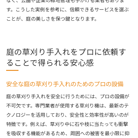
なく、公園や企業の緑地管理も手がける業者もありま
豊かな暮らしを支えるプロの草刈りサービ
す。こうした実例を参考に、信頼できるサービスを選ぶ
ス
ことが、庭の美しさを保つ鍵となります。
庭の草刈りを通じて得る心のゆとり
プロによる草刈りがもたらす生活の質向上
草刈りサービスで実感するライフスタイル
庭の草刈り手入れをプロに依頼す
の変化
ることで得られる安心感
安全な庭の草刈り手入れのためのプロの設備
庭の草刈り手入れを安全に行うためには、プロの設備が
不可欠です。専門業者が使用する草刈り機は、最新のテ
クノロジーを活用しており、安全性と効率性が高いのが
特徴です。例えば、草刈り中に石や枝に当たっても衝撃
を吸収する機能があるため、周囲への被害を最小限に抑