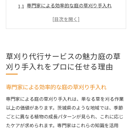
専門家による効率的な庭の草刈り手入れ
プロが庭の草刈りで提供する価値
草刈り代行サービスの最適な選び方
庭の景観を保つためのプロの技術
草刈りプロが提案する個別対応策
草刈り代行サービスの魅力庭の草
茨城県で人気の草刈り代行サービス事例
刈り手入れをプロに任せる理由
庭の草刈り手入れをプロに依頼することで得ら
れる安心感
安全な庭の草刈り手入れのためのプロの設
専門家による効率的な庭の草刈り手入れ
備
専門家による庭の草刈り手入れは、単なる草を刈る作業
草刈りサービス利用で得られる安心感の理
以上の価値があります。茨城県のような地域では、季節
由
ごとに異なる植物の成長パターンが見られ、これに応じ
庭の草刈りで失敗しないためのプロのサポ
たケアが求められます。専門家はこれらの知識を活用
ート