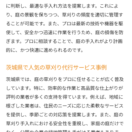
プロが提供する庭の草刈り手入れで得られる安
に判断し、最適な手入れ方法を提案します。これによ
全性
り、庭の景観を保ちつつ、草刈りの頻度を適切に管理す
草刈りの安全確保におけるプロの役割
ることが可能です。また、プロは最新の技術や機器を駆
庭の草刈りで安心を提供するプロの技術
使して、安全かつ迅速に作業を行うため、庭の損傷を防
ぎます。プロに相談することで、庭の手入れがより計画
事故防止を考慮したプロの草刈り手法
的に、かつ快適に進められるのです。
安全性を重視した草刈りサービスの選び方
プロの草刈りで安心できる庭の手入れ
茨城県で人気の草刈り代行サービス事例
安全第一の庭の草刈りサービスの魅力
茨城県では、庭の草刈りをプロに任せることが広く普及
庭の草刈り手入れをプロに任せることで実現す
しています。特に、効率的な作業と高品質な仕上がりが
る豊かな暮らし
評判の業者が多くの支持を得ています。例えば、地域に
草刈りをプロに任せることで生まれる生活
根ざした業者は、住民のニーズに応じた柔軟なサービス
の余裕
を提供し、季節ごとの対応策を提案します。また、庭の
庭の美しさと快適さを両立するプロの手入
草刈り手入れにおける安全性を重視し、家庭の庭だけで
れ