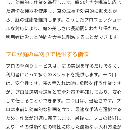
し、効率的に作業を進行します。庭の広さや構造に応じ
プロの草刈り手入れがもたらす安心の秘訣
た適切な機器を使用し、草の成長を効果的に抑えなが
草刈り代行サービスの安全性の高さ
ら、庭の健康を維持します。こうしたプロフェッショナ
ルな対応により、庭の美しさは長期間にわたり保たれ、
専門家による庭の草刈りで安心を手に入れ
利用者は労力と時間を大幅に削減することができます。
る
茨城県で庭の草刈り手入れをプロに任せる利点
プロが庭の草刈りで提供する価値
とは
プロの草刈りサービスは、庭の美観を守るだけでなく、
地元に根差した草刈りサービスの利点
利用者にとって多くのメリットを提供します。一つ目
茨城県特有の庭環境に対応したプロの技
は、安全性です。庭の手入れは時に危険を伴う作業です
地域密着型の草刈りサービスの選び方
が、プロは適切な道具と安全対策を熟知しており、安心
茨城県で庭の草刈りを依頼するメリット
して任せることができます。二つ目は、迅速さです。プ
プロが提供する茨城県の庭の特性に応じた
ロは事前に効率的な計画を立て、最適な手法を選択する
手入れ
ため、作業が迅速に完了します。最後に、プロの技術に
草刈りサービスで実感する地域の利点
より、草の種類や庭の特性に応じた最適な手入れ方法が