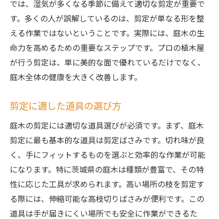
では、湿気が多くなる季節に備えて適切な剪定が重要で
庭木剪定のタイミングと茨城県の気候に合わせ
す。多くの人が誤解しているのは、剪定が単なる形を整
た方法
える作業ではないということです。実際には、庭木の生
四季を通じた剪定スケジュール
命力を高めるための重要なステップです。プロの植木屋
茨城県の気候を考慮した剪定方法
が行う剪定は、単に美的な面で優れているだけでなく、
季節ごとの庭木の手入れポイント
庭木全体の健康を大きく改善します。
剪定のタイミングが庭木に及ぼす影響
茨城県での剪定に最適な時期
剪定に適した道具の選び方
気候変動に対応した剪定法
庭木の剪定には適切な道具選びが必須です。まず、庭木
茨城県で庭木を選ぶときに注意すべきポイント
剪定に最も基本的な道具は剪定ばさみです。切れ味が良
と剪定方法
く、手にフィットするものを選ぶと効率的な作業が可能
庭木選びの基本的なポイント
になります。特に茨城県の庭木は種類が豊富で、その特
性に応じた工具が求められます。高い場所の枝を剪定す
地域に適した庭木の種類
る際には、伸縮可能な高枝切りばさみが便利です。この
庭のサイズに合った木の選定
道具は手が届きにくい場所でも安全に作業ができるた
育てやすい庭木の特徴