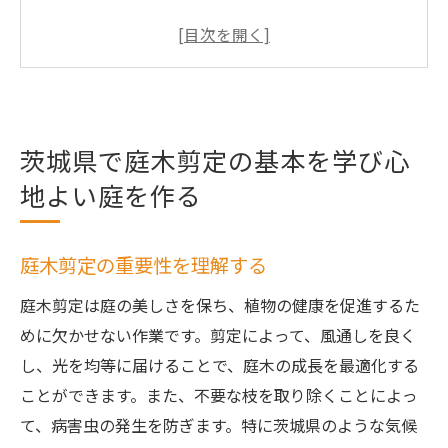
剪定に適した道具の選び方
茨城県の庭木に適した剪定のタイミング
庭木の健康を保つ剪定方法
初心者でも始められる剪定のヒント
茨城県で庭木剪定の基本を学び心
害虫対策を併用した庭木管理
地よい庭を作る
プロが教える茨城県の庭木剪定テクニックで差
をつける
プロが実践する剪定のコツ
庭木剪定の重要性を理解する
庭木の成長を促進する剪定方法
庭木剪定は庭の美しさを保ち、植物の健康を促進するた
特定の庭木に対する剪定技術
めに欠かせない作業です。剪定によって、風通しを良く
プロが教える植木の養生法
し、光を均等に届けることで、庭木の成長を最適化する
剪定後の庭木ケアのポイント
ことができます。また、不要な枝を取り除くことによっ
て、病害虫の発生を防ぎます。特に茨城県のような気候
剪定による景観改善テクニック