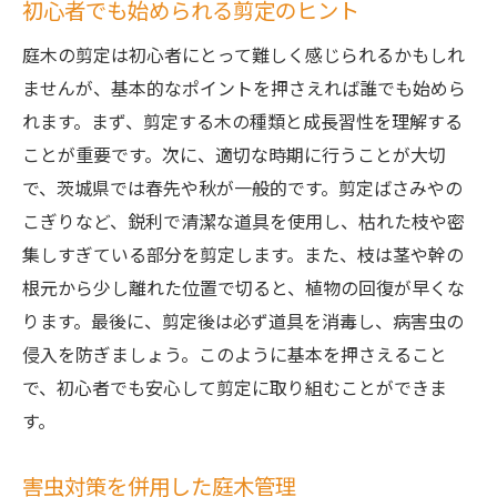
法
初心者でも始められる剪定のヒント
気候を味方に庭木剪定で魅力的な茨城県の庭に
庭木の剪定は初心者にとって難しく感じられるかもしれ
仕上げる
ませんが、基本的なポイントを押さえれば誰でも始めら
地域の気候を活かした庭の設計
れます。まず、剪定する木の種類と成長習性を理解する
茨城県の気候に合った庭木の育て方
ことが重要です。次に、適切な時期に行うことが大切
で、茨城県では春先や秋が一般的です。剪定ばさみやの
風土を考慮した剪定と植栽計画
こぎりなど、鋭利で清潔な道具を使用し、枯れた枝や密
剪定による庭の環境改善
集しすぎている部分を剪定します。また、枝は茎や幹の
気候変動に対応した庭づくり
根元から少し離れた位置で切ると、植物の回復が早くな
季節ごとの庭の魅力を引き出す方法
ります。最後に、剪定後は必ず道具を消毒し、病害虫の
侵入を防ぎましょう。このように基本を押さえること
で、初心者でも安心して剪定に取り組むことができま
す。
害虫対策を併用した庭木管理