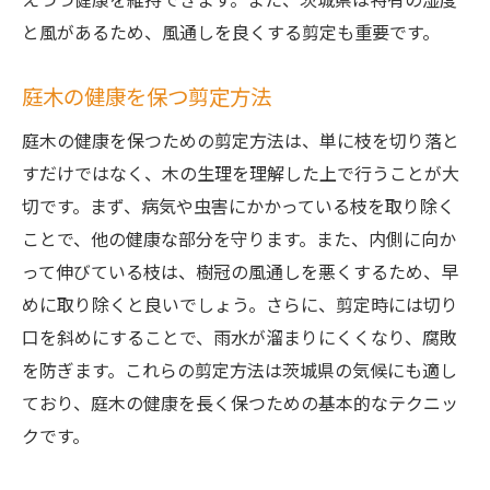
剪定による庭のデザイン改善
と風があるため、風通しを良くする剪定も重要です。
茨城県の植木屋がおすすめする庭木
庭木の健康を保つ剪定方法
庭木の種類に合わせた剪定法
庭全体の調和を考えた剪定
庭木の健康を保つための剪定方法は、単に枝を切り落と
景観を損なわないための剪定注意点
すだけではなく、木の生理を理解した上で行うことが大
切です。まず、病気や虫害にかかっている枝を取り除く
茨城県の庭木剪定で健康な植物を育てるための
ことで、他の健康な部分を守ります。また、内側に向か
ステップガイド
って伸びている枝は、樹冠の風通しを悪くするため、早
健康な庭木を育てるための基本ステップ
めに取り除くと良いでしょう。さらに、剪定時には切り
剪定による病害虫の予防
口を斜めにすることで、雨水が溜まりにくくなり、腐敗
栄養を考慮した剪定法
を防ぎます。これらの剪定方法は茨城県の気候にも適し
庭木の成長を助ける土壌管理
ており、庭木の健康を長く保つための基本的なテクニッ
剪定後の適切なアフターケア
クです。
庭木の健康状態を定期的にチェックする方