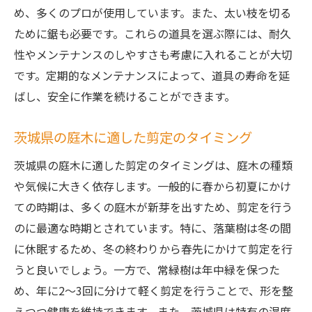
め、多くのプロが使用しています。また、太い枝を切る
剪定しやすい庭木の選び方
ために鋸も必要です。これらの道具を選ぶ際には、耐久
購入時に確認すべき庭木の健康状態
性やメンテナンスのしやすさも考慮に入れることが大切
魅力的な庭を維持するための剪定のコツと茨城
です。定期的なメンテナンスによって、道具の寿命を延
県の庭木選び
ばし、安全に作業を続けることができます。
庭の美観を保つための剪定法
茨城県の庭木に適した剪定のタイミング
季節ごとの庭木選びと管理
庭木剪定とデザインの調和
茨城県の庭木に適した剪定のタイミングは、庭木の種類
庭を引き立てる植木の配置
や気候に大きく依存します。一般的に春から初夏にかけ
ての時期は、多くの庭木が新芽を出すため、剪定を行う
庭木の健康を維持するための秘訣
のに最適な時期とされています。特に、落葉樹は冬の間
長期的な庭の維持管理計画
に休眠するため、冬の終わりから春先にかけて剪定を行
庭木剪定で美しい景観を保つ茨城県のプロが教
うと良いでしょう。一方で、常緑樹は年中緑を保つた
える秘技
め、年に2～3回に分けて軽く剪定を行うことで、形を整
プロが推奨する景観維持のための剪定
えつつ健康を維持できます。また、茨城県は特有の湿度