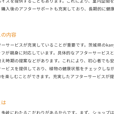
バイスを提供することもあります。これにより、室内空間
物とインテリアのコーディネートを楽しむ茨城県内のショ
、購入後のアフターサポートも充実しており、長期的に健
ンテリアに合う観葉植物の選び方
葉植物を使ったおしゃれなコーディネート例
スの内容
城県のショップが提案するインテリアアイデア
葉植物と植木鉢のコーディネート
ービスが充実していることが重要です。茨城県のkanyous
ンテリアに合う観葉植物の育て方
ッフが親身に対応しています。具体的なアフターサービス
替え時期の提案などがあります。これにより、初心者でも
ョップが提供するコーディネートサービス
サービスを提供しており、植物の健康状態をチェックしな
気候に合った観葉植物を選ぶためのショップガイド
しむことができます。充実したアフターサービスが提供されるシ
城県の気候に適した観葉植物の種類
元のショップが推薦する観葉植物
候に合った観葉植物の育て方
とは
ョップで教えてもらえる育成アドバイス
、多岐にわたるこだわりがあるからです。まず、ショップ