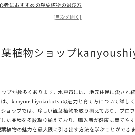
心者におすすめの観葉植物の選び方
ロフェッショナルスタッフがいるショップの特徴
ョップで提供されるアフターサービスの内容
ばれる観葉植物ショップのこだわりとは
元の気候に適した観葉植物の種類
物ショップkanyoushiy
で見つかる地元に適した観葉植物の秘密
戸市の観葉植物ショップ一覧
戸市で人気の観葉植物の種類
戸市の気候に合った植物の育て方
ョップが数多くあります。水戸市には、地元住民に愛され
戸市のショップが提供する育成アドバイス
kanyoushiyokubutsuの魅力と育て方について
元特有の観葉植物を取り扱うショップ
るショップでは、珍しい観葉植物を取り揃えており、プロ
適した品種を多数取り揃えており、購入者が健康に育てや
戸市で見つけるユニークな観葉植物
観葉植物の魅力を最大限に引き出す方法を学ぶことができ
市の専門ショップで手に入れる健康な観葉植物