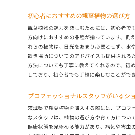
つ
初心者におすすめの観葉植物の選び方
健
観葉植物の魅力を楽しむためには、初心者でも育て
つ
方向けにおすすめの品種が揃っています。例
専
れらの植物は、日光をあまり必要とせず、水
つ
置き場所についてのアドバイスも提供される
つ
方法についても丁寧に教えてくれるので、初
初心者
しており、初心者でも手軽に楽しむことがで
初
簡
プロフェッショナルスタッフがいるシ
シ
茨城県で観葉植物を購入する際には、プロフェッシ
初
なスタッフは、植物の選び方や育て方につい
茨
健康状態を見極める能力があり、病気や害虫
初