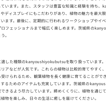
元の気候を考慮した観葉植物の選び方
ます。また、スタッフは豊富な知識と経験を持ち、kanyou
葉植物の季節ごとの手入れ方法
トやディスプレイにもこだわりがあり、植物の魅力を最大
納得茨城県で見つけるベストな観葉植物ショップ
ています。最後に、定期的に行われるワークショップやイ
ロが推薦する観葉植物ショップ
ェッショナルまで幅広く楽しめます。茨城県のkanyoush
ストショップの選び方とポイント
ょう。
ロが選ぶ観葉植物の種類
ロフェッショナルが集まるショップの特徴
葉植物の品質とショップのこだわり
た種類のkanyoushiyokubutsuを取り扱ってい
城県でプロに愛されるショップの理由
ベリアなどが人気です。これらの植物は比較的育てやすく
しむための観葉植物の選び方茨城県のショップが提供する
ら受けられるため、観葉植物を長く健康に育てることがで
葉植物を長く楽しむための選び方
ためのアイテムも充実しています。茨城県のkanyoushi
足できるよう尽力しています。締めくくりに、植物を通じ
ョップが教える健康な観葉植物の見分け方
葉植物を楽しみ、日々の生活に癒しを届けてください。
く楽しむための手入れ方法