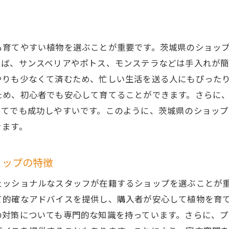
くば市の観葉植物専門ショップの特徴
康な観葉植物を選ぶポイント
やすい植物を選ぶことが重要です。茨城県のショップでは、ka
くば市で手に入る珍しい観葉植物
えば、サンスベリアやポトス、モンステラなどは手入れが簡
門ショップのスタッフが教える育て方
やりも少なくて済むため、忙しい生活を送る人にもぴった
くば市のショップで提供されるサービス
ため、初心者でも安心して育てることができます。さらに
くば市の特色を活かした観葉植物選び
めてでも成功しやすいです。このように、茨城県のショッ
でも安心茨城県の観葉植物ショップが教える育て方
きます。
心者向けの観葉植物の選び方
単に育てられる観葉植物の紹介
ョップの特徴
ョップが教える基本的な手入れ方法
ョナルなスタッフが在籍するショップを選ぶことが重要です。k
心者におすすめの観葉植物の種類
て的確なアドバイスを提供し、購入者が安心して植物を育
城県のショップで提供される育成サポート
の対策についても専門的な知識を持っています。さらに、
心者が気をつけるべきポイント