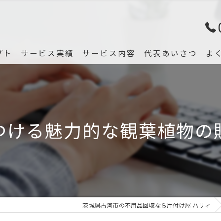
プト
サービス実績
サービス内容
代表あいさつ
よ
つける魅力的な観葉植物の
茨城県古河市の不用品回収なら片付け屋 ハリィ