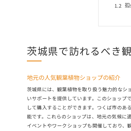
初
プ
シ
選
地
茨城県で訪れるべき観葉植
水戸市
水
水
地元の人気観葉植物ショップの紹介
水
茨城県には、観葉植物を取り扱う魅力的なシ
水
いサポートを提供しています。このショップでは、
地
して購入することができます。つくば市のあ
能です。これらのショップは、地元の気候に
水
イベントやワークショップも開催しており、
つくば