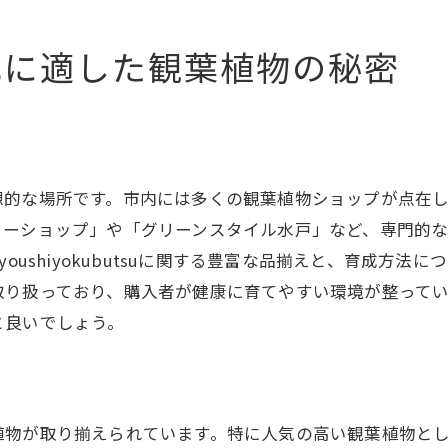
ョップが提供する育成サポートの内容
城県の気候に合った観葉植物の選び方
元に適した観葉植物の秘密
ョップで教わる観葉植物の育成ポイント
想的な場所です。市内には多くの観葉植物ショップが点在
ワーショップ」や「グリーンスタイル水戸」など、専門的
oushiyokubutsuに関する豊富な品揃えと、育成方
取り扱っており、購入者が健康に育てやすい環境が整って
と良いでしょう。
植物が取り揃えられています。特に人気の高い観葉植物と