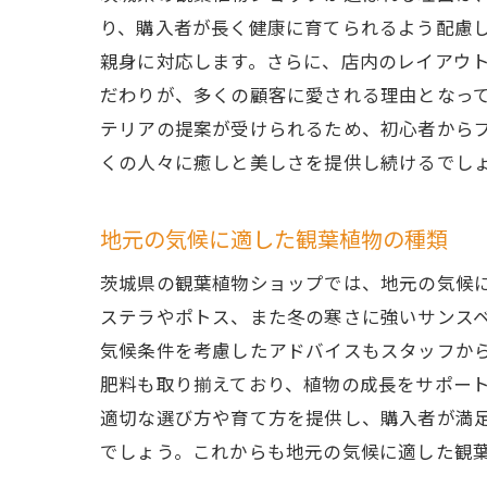
地
り、購入者が長く健康に育てられるよう配慮してい
観
親身に対応します。さらに、店内のレイアウ
プロも
だわりが、多くの顧客に愛される理由となっ
プ
テリアの提案が受けられるため、初心者からプロフ
ベ
くの人々に癒しと美しさを提供し続けるでし
プ
プ
地元の気候に適した観葉植物の種類
観
茨城県の観葉植物ショップでは、地元の気候に適し
茨
ステラやポトス、また冬の寒さに強いサンス
長く楽
気候条件を考慮したアドバイスもスタッフか
観
肥料も取り揃えており、植物の成長をサポートする
適切な選び方や育て方を提供し、購入者が満
シ
でしょう。これからも地元の気候に適した観
長