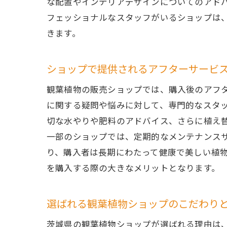
な配置やインテリアデザインについてのアド
観葉植
フェッショナルなスタッフがいるショップは
きます。
イ
観
ショップで提供されるアフターサービ
茨
観
観葉植物の販売ショップでは、購入後のアフターサ
イ
に関する疑問や悩みに対して、専門的なスタ
切な水やりや肥料のアドバイス、さらに植え
シ
一部のショップでは、定期的なメンテナンス
地元の
り、購入者は長期にわたって健康で美しい植物を楽
茨
を購入する際の大きなメリットとなります。
地
気
選ばれる観葉植物ショップのこだわり
シ
茨城県の観葉植物ショップが選ばれる理由は