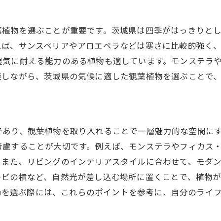
リラックス空間を作るkanyoushiyokubutsuの配置法
茨城県の自然を感じる観葉植物の取り入れ方
葉植物を選ぶことが重要です。茨城県は四季がはっきりと
サンスベリアやアロエベラなどは寒さに比較的強く、kanyo
オアシス感を高める観葉植物の選び方
湿気に耐える能力のある植物も適しています。モンステラ
心地よい空間作りに欠かせない観葉植物の種類
談しながら、茨城県の気候に適した観葉植物を選ぶことで
観葉植物と家具のコーディネート術
観葉植物でストレスフリーな生活を実現
茨城県のインテリアにぴったりな観葉植物の選び方
、観葉植物を取り入れることで一層魅力的な空間にすることがで
初心者でも育てやすい観葉植物の選び方
考慮することが大切です。例えば、モンステラやフィカス
茨城県の気候に適したおすすめ観葉植物
。また、リビングのインテリアスタイルに合わせて、モダ
リビングやダイニングに合う観葉植物とは
レビの横など、自然光が差し込む場所に置くことで、植物が
観葉植物を選ぶ際のポイントと注意点
ubutsuを選ぶ際には、これらのポイントを参考に、自分の
インテリアスタイル別の観葉植物の選び方
観葉植物のサイズと配置場所の考え方