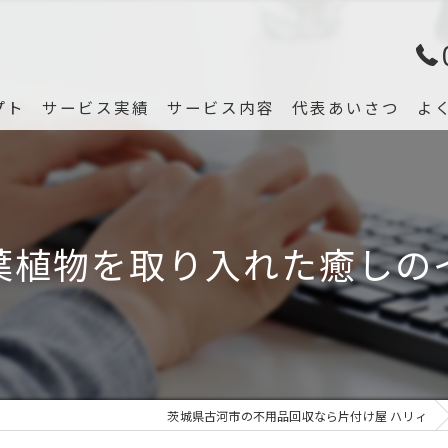
プト
サービス実績
サービス内容
代表あいさつ
よ
葉植物を取り入れた癒しの
茨城県古河市の不用品回収なら片付け屋 ハリィ