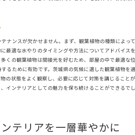
茨城県で手に入る観葉植物ガイド
観葉植物で手軽に始める癒しのインテリア
茨城県で見つける観葉植物を使った素敵なインテリアアイ
ツ
観葉植物で作るおしゃれなリビングインテリア
ンテナンスが欠かせません。まず、観葉植物の種類によっ
茨城県のショップで見つけるユニークな観葉植物
物に最適な水やりのタイミングや方法についてアドバイス
観葉植物を使ったシーズンごとのインテリア
。多くの観葉植物は間接光を好むため、部屋の中で最適な
室内空間を彩る観葉植物の配置テクニック
持するために有効です。茨城県の気候に適した観葉植物を
観葉植物と雑貨を組み合わせたインテリア術
植物の状態をよく観察し、必要に応じて対策を講じること
観葉植物で作るナチュラルで心地よい空間
ち、インテリアとしての魅力を保ち続けることができるで
観葉植物とともに茨城県で過ごす癒しのひととき
！
観葉植物に囲まれた暮らしの魅力
茨城県のショップで見つける癒しの観葉植物
インテリアを一層華やかに
観葉植物と過ごすリラックスタイムの提案