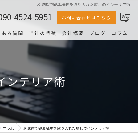
茨城県で観葉植物を取り入れた癒しのインテリア術
090-4524-5951
お問い合わせはこちら
くある質問
当社の特徴
会社概要
ブログ
コラム
冷蔵庫
家電
インテリア術
家具
片付け
洗濯機
コラム
茨城県で観葉植物を取り入れた癒しのインテリア術