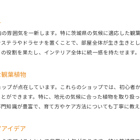
観葉植物を取り入れた心地よい生活空間の作り方
観葉植物で癒しの空間を演出するコツ
ス
観葉植物がもたらす生活の質の向上
内の雰囲気を一新します。特に茨城県の気候に適応した観
ンステラやドラセナを置くことで、部屋全体が生き生きと
ての役割を果たし、インテリア全体に統一感を持たせます
な観葉植物
ョップが点在しています。これらのショップでは、初心者
ことができます。特に、地元の気候に合った植物を取り扱
専門知識が豊富で、育て方やケア方法についても丁寧に教え
アアイデア