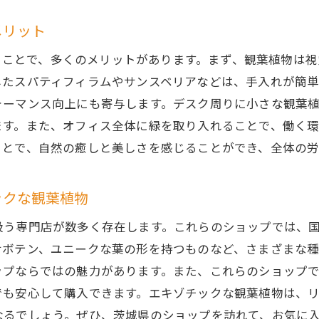
観葉植物がもたらす茨城県での心地よいインテリア空間
メリット
観葉植物で作る癒しのインテリア空間
を取り入れることで、多くのメリットがあります。まず、観葉植
茨城県の風土と観葉植物の相性
したスパティフィラムやサンスベリアなどは、手入れが簡
観葉植物を取り入れたインテリアの実例
ォーマンス向上にも寄与します。デスク周りに小さな観葉
心地よい空間作りに役立つ観葉植物の配置法
ます。また、オフィス全体に緑を取り入れることで、働く
観葉植物の種類によるインテリア効果の違い
ことで、自然の癒しと美しさを感じることができ、全体の
観葉植物で空間に彩りと変化を与える
ックな観葉植物
初心者必見！茨城県で手軽に始める観葉植物のインテリア
初心者におすすめの観葉植物の種類
扱う専門店が数多く存在します。これらのショップでは、
観葉植物の選び方と育て方の基本
サボテン、ユニークな葉の形を持つものなど、さまざまな種
ップならではの魅力があります。また、これらのショップ
観葉植物を取り入れた簡単インテリアアイデア
でも安心して購入できます。エキゾチックな観葉植物は、
観葉植物のメンテナンス方法と注意点
なるでしょう。ぜひ、茨城県のショップを訪れて、お気に