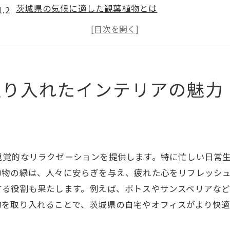
茨城県の気候に適した観葉植物とは
リビングを彩る観葉植物の選び方
オフィス空間に観葉植物を取り入れるメリット
茨城県のショップで手に入るエキゾチックな観葉植物
観葉植物のメンテナンスと長持ちのコツ
取り入れたインテリアの魅力
観葉植物で茨城県のインテリアを一層華やかに
観葉植物でインテリアに華やぎをプラス
茨城県のショップで見つけるおしゃれな観葉植物
観葉植物を使った色彩豊かなインテリアアイデア
なリラクゼーションを提供します。特に忙しい日常生活の中で、
季節ごとに楽しむ観葉植物の選び方
植物の緑は、人々に安らぎを与え、疲れた心をリフレッシ
観葉植物がもたらす空間の変化を実感
する役割も果たします。例えば、ポトスやサンスベリアな
物を取り入れることで、茨城県の自宅やオフィスがより快
観葉植物とインテリアのバランスを考える
kanyoushiyokubutsuで茨城県の空間を癒しのオアシスに