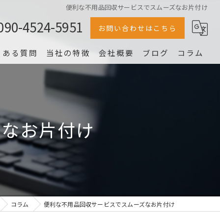
便利な不用品回収サービスでスムーズなお片付け
090-4524-5951
お問い合わせはこちら
くある質問
当社の特徴
会社概要
ブログ
コラム
冷蔵庫
家電
ズなお片付け
家具
片付け
洗濯機
コラム
便利な不用品回収サービスでスムーズなお片付け