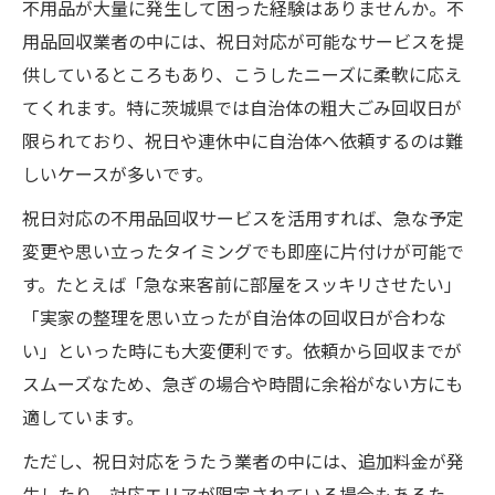
不用品が大量に発生して困った経験はありませんか。不
祝日限定の不用品回収サービスはここに注
用品回収業者の中には、祝日対応が可能なサービスを提
目
供しているところもあり、こうしたニーズに柔軟に応え
茨城県で信頼の不用品回収を選ぶコツ
てくれます。特に茨城県では自治体の粗大ごみ回収日が
限られており、祝日や連休中に自治体へ依頼するのは難
茨城県の不用品回収業者を選ぶポイント解
しいケースが多いです。
説
信頼できる不用品回収の見極め方と注意点
祝日対応の不用品回収サービスを活用すれば、急な予定
口コミで選ぶ茨城県の不用品回収サービス
変更や思い立ったタイミングでも即座に片付けが可能で
す。たとえば「急な来客前に部屋をスッキリさせたい」
不用品回収は専門業者の対応力が決め手
「実家の整理を思い立ったが自治体の回収日が合わな
祝日対応可能な不用品回収で安心を選ぶ
い」といった時にも大変便利です。依頼から回収までが
即日対応の不用品回収が便利な理由
スムーズなため、急ぎの場合や時間に余裕がない方にも
即日対応の不用品回収が選ばれる理由とは
適しています。
不用品回収の即日依頼で時間を無駄なく活
ただし、祝日対応をうたう業者の中には、追加料金が発
用
生したり、対応エリアが限定されている場合もあるた