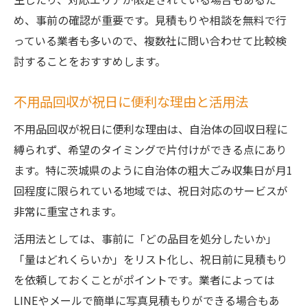
急な不用品回収も即日なら安心して依頼可
め、事前の確認が重要です。見積もりや相談を無料で行
能
っている業者も多いので、複数社に問い合わせて比較検
即日対応不用品回収のメリットと活用事例
討することをおすすめします。
茨城県で即日回収できる不用品回収の探し
方
不用品回収が祝日に便利な理由と活用法
不用品回収を祝日に依頼する際の注意点
不用品回収が祝日に便利な理由は、自治体の回収日程に
祝日不用品回収利用時の事前確認ポイント
縛られず、希望のタイミングで片付けができる点にあり
不用品回収を祝日に依頼する時の注意事項
ます。特に茨城県のように自治体の粗大ごみ収集日が月1
祝日の不用品回収でトラブル回避する方法
回程度に限られている地域では、祝日対応のサービスが
非常に重宝されます。
不用品回収祝日利用で押さえたい予約のコ
ツ
活用法としては、事前に「どの品目を処分したいか」
茨城県で祝日不用品回収時に気をつける点
「量はどれくらいか」をリスト化し、祝日前に見積もり
を依頼しておくことがポイントです。業者によっては
自治体と業者の不用品回収はどう違う？
LINEやメールで簡単に写真見積もりができる場合もあ
自治体と業者の不用品回収サービス比較