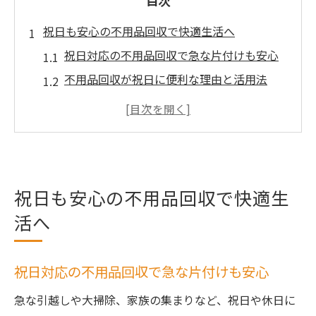
目次
祝日も安心の不用品回収で快適生活へ
祝日対応の不用品回収で急な片付けも安心
不用品回収が祝日に便利な理由と活用法
茨城県の不用品回収は祝日でも依頼できる
休日に頼れる不用品回収サービスの特徴
祝日の不用品回収で快適な住まいを実現
不用品回収サービスを祝日に賢く活用
祝日も安心の不用品回収で快適生
不用品回収を祝日に依頼する最適なタイミ
活へ
ング
祝日に不用品回収を利用する事前準備のコ
ツ
祝日対応の不用品回収で急な片付けも安心
茨城県で祝日対応の不用品回収活用術
急な引越しや大掃除、家族の集まりなど、祝日や休日に
不用品回収の予約は祝日でも簡単にできる