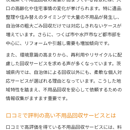
トラブル回避に役立つ業者選びのコツ
口の高齢化や住宅事情の変化が挙げられます。特に遺品
整理や住み替えのタイミングで大量の不用品が発生し、
不用品回収で悪質業者を避ける見極め方
自治体の粗大ごみ回収だけでは対応しきれないケースが
茨城県の不用品回収でトラブルを防ぐ方法
増えています。さらに、つくば市や水戸市など都市部を
口コミを活用した不用品回収業者の選び方
中心に、リフォームや引越し需要も増加傾向です。
不用品回収で料金トラブルを防ぐコツ
また、環境意識の高まりから、再利用やリサイクルに配
不用品回収業者の違法性を見抜くポイント
慮した回収サービスを求める声が多くなっています。茨
回収だけでなく引越し・遺品整理にも強み
城県内では、自治体による回収以外にも、柔軟な個人対
不用品回収と引越し・遺品整理の連携活用
応サービスが選ばれる理由となっています。こうした地
法
域特性を踏まえ、不用品回収を安心して依頼するための
茨城県で不用品回収が役立つシーンとは
情報収集がますます重要です。
不用品回収でまとめて片付けるメリット
個人対応の不用品回収で引越しも安心
口コミで評判の高い不用品回収サービスとは
遺品整理に強い不用品回収業者の特徴
口コミで高評価を得ている不用品回収サービスには、料