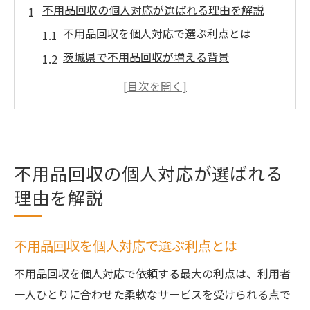
不用品回収の個人対応が選ばれる理由を解説
不用品回収を個人対応で選ぶ利点とは
茨城県で不用品回収が増える背景
口コミで評判の高い不用品回収サービスと
は
不用品回収の個人対応が安心な理由
不用品回収業者選びで重視すべき視点
不用品回収の個人対応が選ばれる
手軽に頼める茨城県の不用品回収活用術
理由を解説
不用品回収を簡単に依頼するコツと流れ
茨城県でおすすめの不用品回収活用法
不用品回収を賢く頼むためのチェックポイ
不用品回収を個人対応で選ぶ利点とは
ント
不用品回収を個人対応で依頼する最大の利点は、利用者
不用品回収サービスの活用事例を紹介
一人ひとりに合わせた柔軟なサービスを受けられる点で