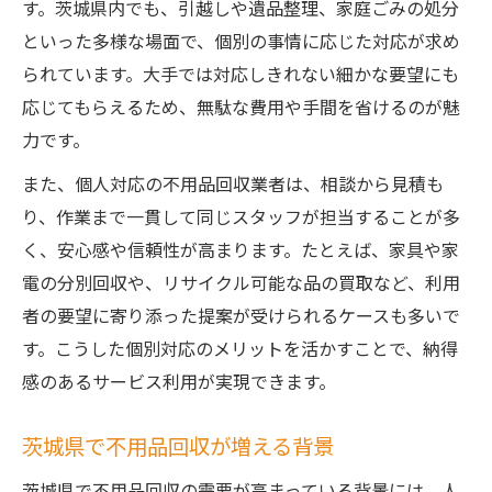
個人対応の不用品回収はどう選ぶべきか
す。茨城県内でも、引越しや遺品整理、家庭ごみの処分
個人対応ならではの安心ポイントに注目
といった多様な場面で、個別の事情に応じた対応が求め
られています。大手では対応しきれない細かな要望にも
不用品回収の個人対応で得られる安心とは
応じてもらえるため、無駄な費用や手間を省けるのが魅
茨城県で信頼できる個人対応の不用品回収
力です。
不用品回収でトラブルを防ぐための注意点
また、個人対応の不用品回収業者は、相談から見積も
不用品回収の安心感を高める業者の特徴
り、作業まで一貫して同じスタッフが担当することが多
個人対応の不用品回収に多い質問に回答
く、安心感や信頼性が高まります。たとえば、家具や家
柔軟な回収サービスで大量の不用品も安心
電の分別回収や、リサイクル可能な品の買取など、利用
不用品回収で大量処分も柔軟対応が可能
者の要望に寄り添った提案が受けられるケースも多いで
茨城県の不用品回収は柔軟なサービスが魅
す。こうした個別対応のメリットを活かすことで、納得
力
感のあるサービス利用が実現できます。
不用品回収でパックプランが選ばれる理由
茨城県で不用品回収が増える背景
個人対応の不用品回収で即日対応も安心
大量の不用品回収で気を付けたいポイント
茨城県で不用品回収の需要が高まっている背景には、人