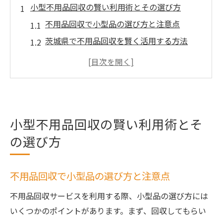
小型不用品回収の賢い利用術とその選び方
不用品回収で小型品の選び方と注意点
茨城県で不用品回収を賢く活用する方法
不用品回収と自治体回収の違いを比較
口コミ活用で不用品回収業者を見極めるコ
ツ
費用を抑える不用品回収利用のポイント
小型不用品回収の賢い利用術とそ
手軽に小型不用品を処分するためのコツ
の選び方
不用品回収で手軽に小型品を処分する方法
小型家電の不用品回収サービス活用術
不用品回収の無料相談を上手に使うコツ
不用品回収で小型品の選び方と注意点
迅速な不用品回収依頼で生活を快適に
不用品回収サービスを利用する際、小型品の選び方には
不用品回収で即日対応希望時のポイント
いくつかのポイントがあります。まず、回収してもらい