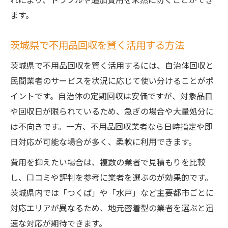
不用品回収業者選びでトラブルを防ぐ方法
ます。
悪質な不用品回収業者の見分け方と対策
茨城県で不用品回収を賢く活用する方法
安心な不用品回収のための事前チェック
茨城県で不用品回収を賢く活用するには、自治体回収と
追加料金を防ぐ不用品回収のポイント
民間業者のサービスを状況に応じて使い分けることがポ
不用品回収の契約トラブル回避方法
イントです。自治体の定期回収は安価ですが、対象品目
リサイクルも考えた不用品回収のすすめ
や回収日が限られているため、急ぎの場合や大量処分に
リサイクル重視の不用品回収利用のコツ
は不向きです。一方、不用品回収業者なら日時指定や即
不用品回収と買取制度を併用する方法
日対応が可能な場合が多く、柔軟に利用できます。
環境に優しい不用品回収の選び方
費用を抑えたい場合は、複数の業者で見積もりを比較
不用品回収でリサイクル率を高める工夫
し、口コミや評判を参考に業者を選ぶのが効果的です。
小型品も不用品回収で無駄なく再利用
茨城県内では「つくば」や「水戸」など主要都市ごとに
対応エリアが異なるため、地元密着型の業者を選ぶと迅
速な対応が期待できます。