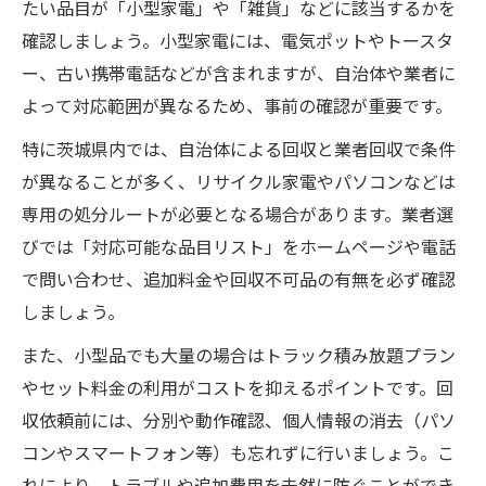
初めてでも安心な不用品回収サービス活用法
たい品目が「小型家電」や「雑貨」などに該当するかを
確認しましょう。小型家電には、電気ポットやトースタ
初めての不用品回収で安心な業者選び
ー、古い携帯電話などが含まれますが、自治体や業者に
不用品回収の流れと事前確認ポイント
よって対応範囲が異なるため、事前の確認が重要です。
安心して依頼できる不用品回収の基準
特に茨城県内では、自治体による回収と業者回収で条件
不用品回収でトラブル事例と対策を解説
が異なることが多く、リサイクル家電やパソコンなどは
電話やLINEで不用品回収を簡単相談
専用の処分ルートが必要となる場合があります。業者選
小型家電の回収ポイントを徹底解説します
びでは「対応可能な品目リスト」をホームページや電話
不用品回収で小型家電を確実に処分する方
で問い合わせ、追加料金や回収不可品の有無を必ず確認
法
しましょう。
電気ポットも不用品回収で回収可能か確認
また、小型品でも大量の場合はトラック積み放題プラン
小型家電の不用品回収で買取制度を活用
やセット料金の利用がコストを抑えるポイントです。回
不用品回収で小型品ごとの注意点まとめ
収依頼前には、分別や動作確認、個人情報の消去（パソ
リサイクルを意識した不用品回収の工夫
コンやスマートフォン等）も忘れずに行いましょう。こ
不用品回収利用でトラブル回避する方法とは
れにより、トラブルや追加費用を未然に防ぐことができ