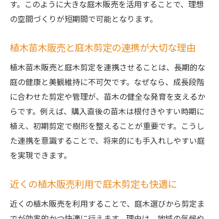
す。このように大きな庭木販売を活用することで、理想
珍しい庭木販売と庭木剪定の注意点を解説
の空間づくりが短期間で可能となります。
庭木販売店で手に入る希少種の育て方
ホームセンターで珍しい庭木と剪定方法を
植木苗木販売と庭木剪定の連携が大切な理由
学ぶ
植木苗木販売と庭木剪定を連携させることは、長期的な
庭木剪定で生かす珍しい庭木の特徴
庭の健康と美観維持に不可欠です。なぜなら、成長段階
植木苗木販売で見つかる珍しい庭木の魅力
に合わせた剪定や管理が、苗木の健全な発育を支えるか
珍しい庭木販売と剪定で庭に個性をプラス
らです。例えば、購入直後の苗木は根付きやすい時期に
手入れが楽な庭木でガーデンライフを満喫
植え、初期剪定で樹形を整えることが重要です。こうし
庭木剪定が簡単な販売品種で手軽に管理
た連携を意識することで、将来的にも手入れしやすい庭
庭木販売で選ぶ手入れが楽な庭木の特徴
を実現できます。
忙しい人におすすめの庭木剪定と販売情報
近くの植木販売利用で庭木剪定も快適に
手入れ不要に近い庭木と剪定の知識
近くの植木販売を利用することで、庭木選びから剪定ま
ホームセンターの庭木販売で簡単メンテナ
でが効率的かつ快適に行えます。理由は、地域の気候や