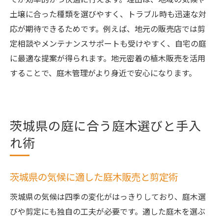
ンス
土壌に合った種類を選びやすく、トラブル時も迅速な対
庭木剪定も楽しいガーデンライフの秘訣
応が期待できるためです。例えば、地元の販売店では剪
茨城県の気候に適した庭木剪定のポイント
定相談やメンテナンスサポートも受けやすく、自宅の庭
庭木剪定のタイミングと茨城県の気候特性
に最適な提案が得られます。地元密着の植木販売を活用
庭木販売店で聞く茨城県向け剪定アドバイ
することで、庭木管理がより身近で安心になります。
ス
ホームセンターの庭木販売と剪定の工夫点
庭木剪定で重要な季節ごとの対応方法
茨城県の庭に合う庭木選びと手入
植木苗木販売と連携した剪定ポイント
れ術
庭木剪定の失敗を防ぐ茨城県の気候対策
茨城県の気候に適した庭木販売と剪定術
茨城県の気候は四季の変化がはっきりしており、庭木選
びや剪定にも独自の工夫が必要です。適した庭木を選ぶ