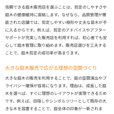
庭木剪定で知っておきたい植木との使い分
信頼できる庭木販売店を選ぶことは、剪定のしやすさや
け
庭木の健康維持に直結します。なぜなら、品質管理が徹
底された店舗では、剪定しやすい樹形や丈夫な苗木が手
販売店で確認する庭木と植木の見分け方
に入るからです。例えば、剪定のアドバイスやアフター
庭木販売で役立つ植木との選び方のコツ
サポートが充実した販売店を利用すれば、初心者でも安
剪定しやすい庭木と植木のポイントとは
心して庭木管理に取り組めます。販売店選びを工夫する
低木選びで庭の個性と管理のしやすさを両立
ことで、庭木剪定の成功率が高まります。
庭木剪定で叶える低木の美しいレイアウト
庭木販売で人気の低木と選び方の秘訣
大きな庭木販売で広がる理想の空間づくり
近くの植木販売で探すおすすめ低木の特徴
大きな庭木の販売を利用することで、庭の空間演出やプ
低木選びのコツと庭木剪定の連携方法
ライバシー確保が容易になります。理由は、成長した庭
管理が楽になる低木と庭木剪定のコツ
木を選べば、すぐに理想のレイアウトが実現できるため
庭木販売店で見つける個性派低木の魅力
です。例えば、目隠しやシンボルツリーとして既存の大
きな木を設置することで、庭全体の印象が一新されま
珍しい庭木販売情報と育て方の秘訣