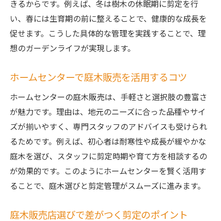
れ
きるからです。例えば、冬は樹木の休眠期に剪定を行
い、春には生育期の前に整えることで、健康的な成長を
育てやすい庭木を選ぶ剪定のコツと注意点
促せます。こうした具体的な管理を実践することで、理
初めてなら押さえたい庭木剪定の基本
想のガーデンライフが実現します。
庭木剪定の基本と販売店での相談ポイント
初心者向け庭木選びと剪定の始め方
ホームセンターで庭木販売を活用するコツ
庭木販売店スタッフが伝える剪定のコツ
ホームセンターの庭木販売は、手軽さと選択肢の豊富さ
庭木剪定で失敗しない苗木販売の見極め方
が魅力です。理由は、地元のニーズに合った品種やサイ
ホームセンターの庭木販売と剪定方法の解
ズが揃いやすく、専門スタッフのアドバイスも受けられ
説
るためです。例えば、初心者は耐寒性や成長が緩やかな
初めてでも安心の庭木剪定ステップと販売
庭木を選び、スタッフに剪定時期や育て方を相談するの
情報
が効果的です。このようにホームセンターを賢く活用す
庭木と植木の違いを知って選び方を工夫
ることで、庭木選びと剪定管理がスムーズに進みます。
庭木剪定と植木選びの違いを理解しよう
庭木販売店選びで差がつく剪定のポイント
庭木販売と植木苗木販売の特徴を比較