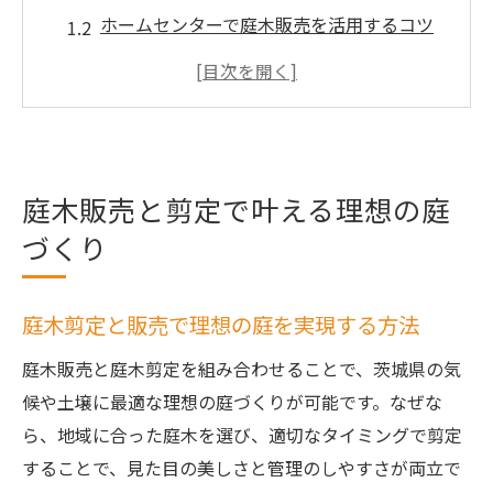
ホームセンターで庭木販売を活用するコツ
庭木販売店選びで差がつく剪定のポイント
大きな庭木販売で広がる理想の空間づくり
植木苗木販売と庭木剪定の連携が大切な理
由
庭木販売と剪定で叶える理想の庭
近くの植木販売利用で庭木剪定も快適に
づくり
茨城県の庭に合う庭木選びと手入れ術
茨城県の気候に適した庭木販売と剪定術
庭木販売店が教えるおすすめの手入れ方法
庭木剪定と販売で理想の庭を実現する方法
大型園芸店で選ぶ茨城県向け庭木の特徴
庭木販売と庭木剪定を組み合わせることで、茨城県の気
庭木剪定のタイミングと気候の関係を知ろ
候や土壌に最適な理想の庭づくりが可能です。なぜな
う
ら、地域に合った庭木を選び、適切なタイミングで剪定
ホームセンターでの庭木販売活用法と手入
することで、見た目の美しさと管理のしやすさが両立で