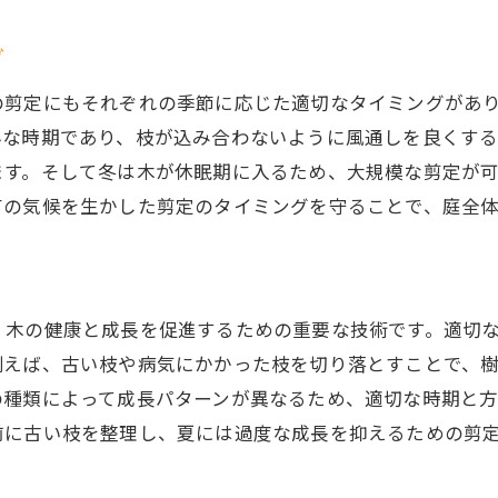
季節ごとの庭木剪定計画の立て方
庭全体の景観を考えた庭木配置の工夫
グ
気候に左右されない庭木の健康維持法
の剪定にもそれぞれの季節に応じた適切なタイミングがあ
んな時期であり、枝が込み合わないように風通しを良くす
ます。そして冬は木が休眠期に入るため、大規模な剪定が可
有の気候を生かした剪定のタイミングを守ることで、庭全
、木の健康と成長を促進するための重要な技術です。適切
例えば、古い枝や病気にかかった枝を切り落とすことで、
の種類によって成長パターンが異なるため、適切な時期と
前に古い枝を整理し、夏には過度な成長を抑えるための剪