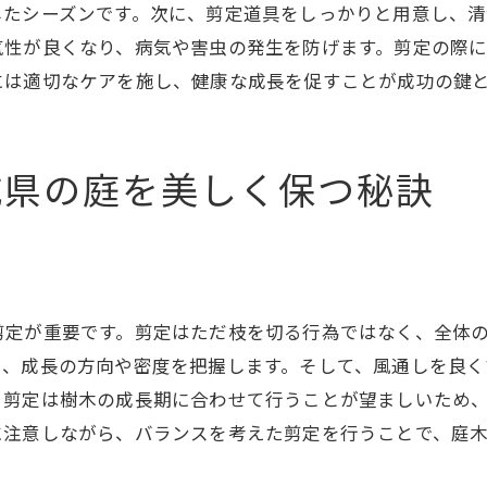
庭木の成長環境に合わせた選び方
したシーズンです。次に、剪定道具をしっかりと用意し、清
茨城県の庭木市場最新トレンド
気性が良くなり、病気や害虫の発生を防げます。剪定の際
城県の庭に最適な庭木の選び方と剪定のタイミング
には適切なケアを施し、健康な成長を促すことが成功の鍵
庭木の選び方で考慮すべき環境要因
庭のデザインに合う庭木とは
城県の庭を美しく保つ秘訣
庭木を健康に保つための剪定時期
庭木の成長に合わせた選び方
剪定のタイミングで庭木の美しさを最大限に
茨城県の庭に合わせた庭木の選定基準
剪定が重要です。剪定はただ枝を切る行為ではなく、全体
木剪定で庭全体の美しさを引き出す茨城県の気候に合わせ
し、成長の方向や密度を把握します。そして、風通しを良
庭木全体のバランスを保つ剪定方法
、剪定は樹木の成長期に合わせて行うことが望ましいため
茨城県の気候に合った庭木の育て方
に注意しながら、バランスを考えた剪定を行うことで、庭
庭木の美しさを際立たせるためのケア術