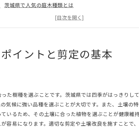
茨城県で人気の庭木種類とは
庭木の健康を保つための基本的な剪定方法
茨城県の気候に適した庭木の選び方
庭木販売店での購入時にチェックすべきポイント
初心者でも安心！庭木剪定の基本ステップ
のポイントと剪定の基本
木剪定の技術で茨城県の庭を美しく保つ秘訣
バランスの良い剪定のコツ
茨城県の四季に合わせた剪定タイミング
庭木の成長を促す剪定技術
合った樹種を選ぶことです。茨城県では四季がはっきりし
プロが教える剪定道具の使い方
元の気候に強い品種を選ぶことが大切です。また、土壌の特
庭木の種類別に見る剪定のポイント
っているため、その土壌に合った植物を選ぶことが健康維
スが容易になります。適切な剪定や土壌改良を施すことで
健康な庭木を育てるための日頃のケア
心者向け庭木剪定ガイド茨城県で役立つテクニック