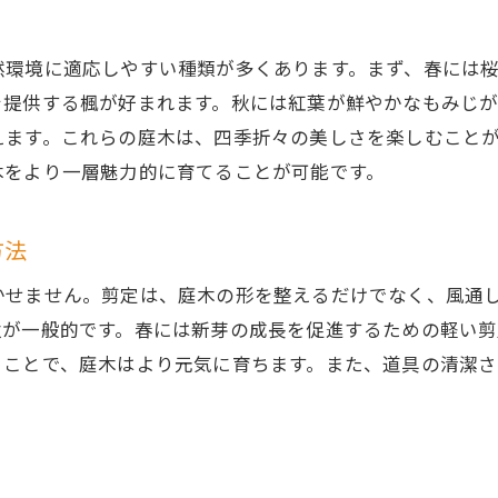
剪定に必要な基本的な道具とは
初心者でもできる簡単な剪定テクニック
然環境に適応しやすい種類が多くあります。まず、春には
を提供する楓が好まれます。秋には紅葉が鮮やかなもみじ
庭木剪定における安全対策
えます。これらの庭木は、四季折々の美しさを楽しむこと
庭木の種類に応じた剪定の基本
木をより一層魅力的に育てることが可能です。
剪定後の庭木のケア方法
庭木の美しさを引き出す剪定のタイミング
方法
季折々の庭木ケア茨城県の気候に合わせた剪定法
かせません。剪定は、庭木の形を整えるだけでなく、風通
春の庭木剪定で新芽を活かす方法
秋が一般的です。春には新芽の成長を促進するための軽い
夏の庭木ケアで注意すべきポイント
うことで、庭木はより元気に育ちます。また、道具の清潔
秋の庭木剪定で翌年の開花を促す
冬場の庭木保護法と剪定準備
茨城県の気候を考慮した季節ごとの剪定計画
気候変動に対応した庭木ケアの新常識