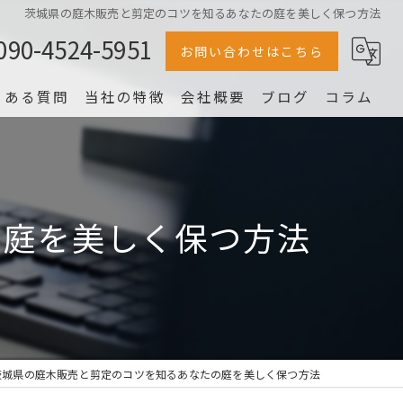
茨城県の庭木販売と剪定のコツを知るあなたの庭を美しく保つ方法
090-4524-5951
お問い合わせはこちら
くある質問
当社の特徴
会社概要
ブログ
コラム
冷蔵庫
家電
の庭を美しく保つ方法
家具
片付け
洗濯機
茨城県の庭木販売と剪定のコツを知るあなたの庭を美しく保つ方法