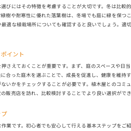
木選びにはその特徴を考慮することが大切です。冬は比較
木剪定のプロが教える茨城県で庭を魅力的に演出する方法
常緑樹や耐寒性に優れた落葉樹は、冬場でも庭に緑を保つ
プロの技術で庭全体の調和を図る
や最適な植栽場所についても確認すると良いでしょう。適
デザイン性を高める剪定のテクニック
庭木の個性を引き出す剪定方法
庭全体の景観を考えた剪定プラン
きポイント
プロに学ぶ、庭木を活かした空間演出
を押さえておくことが重要です。まず、庭のスペースや日当
剪定で庭をより魅力的に見せるコツ
候に合った庭木を選ぶことで、成長を促進し、健康を維持
城県の庭木販売情報おすすめの種類と選び方
がないかをチェックすることが必要です。植木屋とのコミ
茨城県で人気の庭木ベストセレクション
数の販売店を訪れ、比較検討することでより良い選択がで
初心者におすすめの庭木販売店紹介
庭木購入時のポイントと注意事項
ップ
プロが選ぶ、茨城県の庭に最適な庭木
な作業です。初心者でも安心して行える基本ステップをご