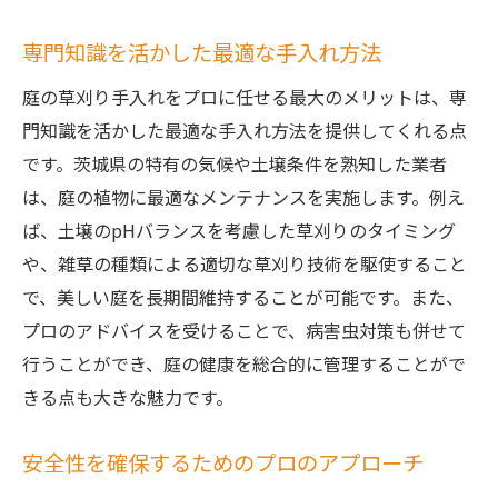
将来的な庭の維持管理に役立つ知識
専門知識を活かした最適な手入れ方法
安全で快適な庭を実現するためのポイント
庭の草刈り手入れをプロに任せる最大のメリットは、専
庭の広さに応じた最適な草刈り手入れ方法
門知識を活かした最適な手入れ方法を提供してくれる点
庭のサイズに合わせた手入れプランの提案
です。茨城県の特有の気候や土壌条件を熟知した業者
プロが教える面積別手入れのコツ
は、庭の植物に最適なメンテナンスを実施します。例え
効率的な草刈りを可能にする道具の選定
ば、土壌のpHバランスを考慮した草刈りのタイミング
庭を最大限に活かすためのデザイン提案
や、雑草の種類による適切な草刈り技術を駆使すること
で、美しい庭を長期間維持することが可能です。また、
広い庭での手入れを楽にする技術
プロのアドバイスを受けることで、病害虫対策も併せて
庭の特性に応じたカスタマイズ方法
行うことができ、庭の健康を総合的に管理することがで
プロに任せることで得られる庭の魅力
きる点も大きな魅力です。
プロの技が生み出す庭の美しさ
季節を感じる庭作りのアプローチ
安全性を確保するためのプロのアプローチ
住環境を豊かにするための庭の活用法