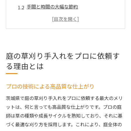
手間と時間の大幅な節約
専門知識を活かした最適な手入れ方法
安全性を確保するためのプロのアプローチ
庭の美しさを維持するための定期的なメン
テナンス
庭の草刈り手入れをプロに依頼す
プロに依頼することで得られる安心感
る理由とは
忙しい人のための庭の草刈り手入れガイド
時間を有効活用するためのサービス活用法
ライフスタイルに合わせた手入れ頻度の選
プロの技術による高品質な仕上がり
び方
茨城県で庭の草刈り手入れをプロに依頼する最大のメリ
プロに任せることで得られる時間の余裕
ットは、何と言っても高品質な仕上がりです。プロの庭
庭の手入れを簡単にするためのヒント
師は草の種類や成長サイクルを熟知しており、それに基
忙しい中でも庭を美しく保つための秘訣
づく最適な刈り方を採用します。これにより、庭全体の