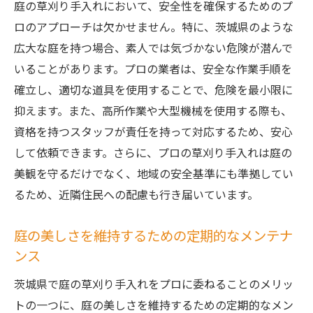
庭の草刈り手入れにおいて、安全性を確保するためのプ
庭の多様な魅力を引き出すための工夫
ロのアプローチは欠かせません。特に、茨城県のような
家族で楽しむための庭の提案
広大な庭を持つ場合、素人では気づかない危険が潜んで
プロの手による維持管理の重要性
いることがあります。プロの業者は、安全な作業手順を
確立し、適切な道具を使用することで、危険を最小限に
茨城県で草刈り代行サービスを選ぶポイント
抑えます。また、高所作業や大型機械を使用する際も、
信頼できるサービス業者の選び方
資格を持つスタッフが責任を持って対応するため、安心
料金体系とサービス内容の確認方法
して依頼できます。さらに、プロの草刈り手入れは庭の
実績と評判をチェックするためのポイント
美観を守るだけでなく、地域の安全基準にも準拠してい
地域に根ざしたサービスのメリット
るため、近隣住民への配慮も行き届いています。
契約前に確認すべき重要事項
アフターサービスの充実度を見極める
庭の美しさを維持するための定期的なメンテナ
ンス
専門知識が活きる庭の手入れ術を解説
プロが教える効果的な手入れテクニック
茨城県で庭の草刈り手入れをプロに委ねることのメリッ
知識が必要な草花の管理方法
トの一つに、庭の美しさを維持するための定期的なメン