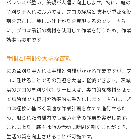
バランスが整い、美観が大幅に向上します。特に、庭の
サービス選択時のポイントと注意点
草刈り手入れにおいては、プロの経験と技術が重要な役
プロの草刈りが庭を蘇らせる理由
割を果たし、美しい仕上がりを実現するのです。さら
庭の健康を保つための専門的な技術
に、プロは最新の機材を使用して作業を行うため、作業
雑草問題を根本から解決するプロの方法
効率も抜群です。
美観を向上させるためのデザイン提案
庭の土壌改善におけるプロのアプローチ
手間と時間の大幅な節約
季節に応じた最適な手入れ方法
庭の草刈り手入れは手間と時間がかかる作業ですが、プ
庭の価値を高めるための長期的な視野
ロに任せることでその負担を大幅に軽減できます。茨城
安全で効率的な庭の草刈り手入れのすすめ
県のプロの草刈り代行サービスは、専門的な機材を使っ
プロが重視する安全基準とその重要性
て短時間で広範囲を効率的に手入れします。さらに、プ
ロは経験に基づく最適な作業計画を立てて進行するた
効率的な作業を実現するための最新技術
め、限られた時間内でも高い水準の作業を実現します。
庭の手入れを楽にするためのツール選び
これにより、庭主は他の活動に時間を割くことができ、
コストパフォーマンスを考慮したサービス
生活の質を向上させることが可能です。
選択