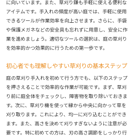
に向いています。また、草刈り鎌も手軽に使える便利な
ック
アイテムです。手入れの頻度が高い庭では、手軽に使用
草刈り作業をスムーズに進めるプロのアド
できるツールが作業効率を向上させます。さらに、手袋
バイス
や保護メガネなどの安全具も忘れずに用意し、安全に作
庭の特性を活かした草刈りの効率化方法
業を進めましょう。適切なツールの選択は、庭の草刈り
プロが愛用する草刈り機器とその特徴
を効率的かつ効果的に行うための第一歩です。
茨城県での庭の維持費を抑える草刈りテク
初心者でも理解しやすい草刈りの基本ステップ
ニック
プロが教える庭の草刈り手入れで美しい庭を保
庭の草刈り手入れを初めて行う方でも、以下のステップ
つ方法
を押さえることで効率的な作業が可能です。まず、草刈
り前に庭全体をチェックし、障害物を取り除いておきま
庭の美観を高める草刈りの基本テクニック
す。次に、草刈り機を使って縁から中央に向かって草を
草刈り後の庭をより美しく見せるアレンジ
刈り取ります。これにより、均一に刈り込むことができ
方法
ます。また、高さを決めて刈りすぎないように注意が必
プロが推奨する草刈り後の庭の手入れ法
要です。特に初めての方は、刃の高さ調節をしっかり行