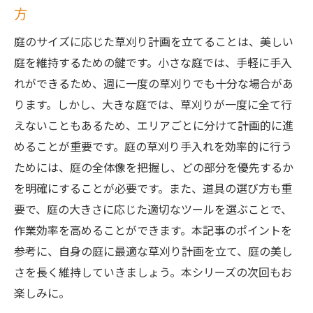
方
草刈りで庭のデザインを引き立てる方法
庭のサイズに応じた草刈り計画を立てることは、美しい
プロのフィードバックを活かした庭の草刈
庭を維持するための鍵です。小さな庭では、手軽に手入
り改善法
れができるため、週に一度の草刈りでも十分な場合があ
庭の景観を守るための草刈りの技術的工夫
ります。しかし、大きな庭では、草刈りが一度に全て行
茨城県の庭の草刈り手入れ実践例と成功事例
えないこともあるため、エリアごとに分けて計画的に進
実例から学ぶ茨城県の草刈り成功事例
めることが重要です。庭の草刈り手入れを効率的に行う
地域の特性を活かした草刈り手法の事例紹
ためには、庭の全体像を把握し、どの部分を優先するか
介
を明確にすることが必要です。また、道具の選び方も重
草刈りにおける成功事例から学ぶポイント
要で、庭の大きさに応じた適切なツールを選ぶことで、
プロが選ぶ茨城県での草刈り成功事例とそ
作業効率を高めることができます。本記事のポイントを
の理由
参考に、自身の庭に最適な草刈り計画を立て、庭の美し
さを長く維持していきましょう。本シリーズの次回もお
草刈りで得られる庭の価値向上事例
楽しみに。
茨城県の庭に合った草刈りの成功ストーリ