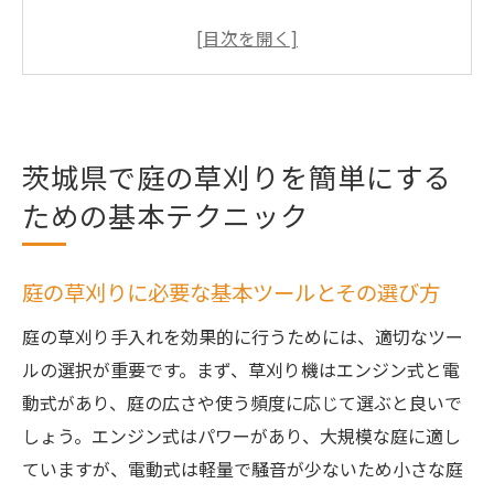
方
初心者でも理解しやすい草刈りの基本ステ
ップ
草刈り前に知っておくべき安全対策と注意
点
茨城県で庭の草刈りを簡単にする
茨城県特有の植物に対応した草刈り方法
ための基本テクニック
草刈りで庭の美観を保つためのポイント
庭のサイズ別に見る効果的な草刈り計画の
庭の草刈りに必要な基本ツールとその選び方
立て方
庭の草刈り手入れを効果的に行うためには、適切なツー
庭の草刈り手入れを効率化するためのプロの秘
ルの選択が重要です。まず、草刈り機はエンジン式と電
訣
動式があり、庭の広さや使う頻度に応じて選ぶと良いで
効率的な草刈りを実現するための時間管理
しょう。エンジン式はパワーがあり、大規模な庭に適し
術
ていますが、電動式は軽量で騒音が少ないため小さな庭
プロが実践する草刈りの効率アップテクニ