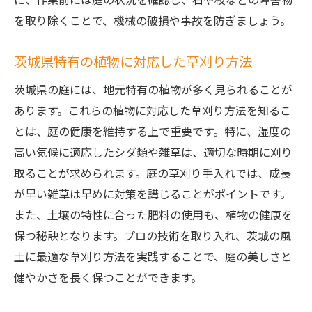
庭の草刈り手入れを成功させるためのプロのア
を取り除くことで、機械の破損や事故を防ぎましょう。
ドバイス
プロが伝授する草刈りの準備と計画の立て
茨城県特有の植物に対応した草刈り方法
方
茨城県の庭には、地元特有の植物が多く見られることが
庭の特性に応じた草刈りアプローチ
あります。これらの植物に対応した草刈り方法を知るこ
プロの庭師が教える草刈りでの失敗を避け
とは、庭の健康を維持する上で重要です。特に、湿度の
る方法
高い気候に適応したシダ類や雑草は、適切な時期に刈り
草刈りによる庭の健康維持法
取ることが求められます。庭の草刈り手入れでは、成長
庭の美しさを長持ちさせるための草刈りの
が早い雑草は早めに対策を講じることがポイントです。
秘訣
また、土壌の特性に合った肥料の使用も、植物の健康を
草刈り後にすべきアフターメンテナンス法
保つ秘訣となります。プロの技術を取り入れ、茨城の風
土に最適な草刈り方法を実践することで、庭の美しさと
効率的な庭の草刈り手入れで時間と労力を節約
健やかさを長く保つことができます。
する方法
作業時間を短縮する草刈りのスケジュール