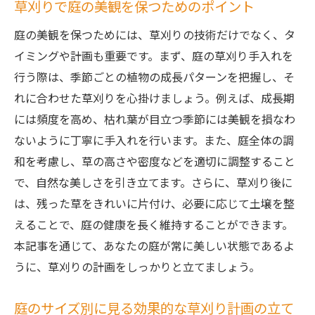
草刈りで庭の美観を保つためのポイント
管理法
庭の美観を保つためには、草刈りの技術だけでなく、タ
草刈りに必要な準備を効率化する方法
イミングや計画も重要です。まず、庭の草刈り手入れを
庭の手入れにおける草刈りの優先順位の付
行う際は、季節ごとの植物の成長パターンを把握し、そ
け方
れに合わせた草刈りを心掛けましょう。例えば、成長期
草刈りでの無駄を削減するための道具の選
には頻度を高め、枯れ葉が目立つ季節には美観を損なわ
び方
ないように丁寧に手入れを行います。また、庭全体の調
庭の状態に合わせた草刈り頻度の見直し
和を考慮し、草の高さや密度などを適切に調整すること
効率的な草刈り作業のためのプロのヒント
で、自然な美しさを引き立てます。さらに、草刈り後に
プロの技術を活用した庭の草刈り手入れで美観
は、残った草をきれいに片付け、必要に応じて土壌を整
を維持する
えることで、庭の健康を長く維持することができます。
プロの技術を取り入れた草刈り方法の紹介
本記事を通じて、あなたの庭が常に美しい状態であるよ
庭の草刈りにおける技術革新とその活用法
うに、草刈りの計画をしっかりと立てましょう。
プロが用いる最新の草刈りツールとその効
庭のサイズ別に見る効果的な草刈り計画の立て
果