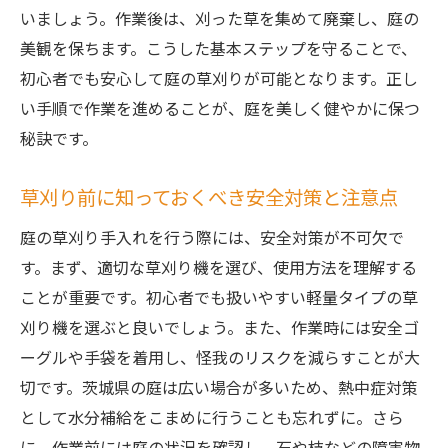
四季折々の庭に合わせた草刈りプランの立
いましょう。作業後は、刈った草を集めて廃棄し、庭の
て方
美観を保ちます。こうした基本ステップを守ることで、
植物の健康を考慮した草刈りのコツ
初心者でも安心して庭の草刈りが可能となります。正し
草刈りによる庭の生態系への影響を最小限
い手順で作業を進めることが、庭を美しく健やかに保つ
にする方法
秘訣です。
茨城県における庭の草刈り手入れの季節ごとの
ポイント
草刈り前に知っておくべき安全対策と注意点
春の庭を整えるための草刈りテクニック
庭の草刈り手入れを行う際には、安全対策が不可欠で
夏の繁茂を抑える効果的な草刈り法
す。まず、適切な草刈り機を選び、使用方法を理解する
秋に備えるための草刈りのタイミングと方
ことが重要です。初心者でも扱いやすい軽量タイプの草
法
刈り機を選ぶと良いでしょう。また、作業時には安全ゴ
ーグルや手袋を着用し、怪我のリスクを減らすことが大
冬の庭を守るための草刈り計画
切です。茨城県の庭は広い場合が多いため、熱中症対策
季節ごとに変わる草刈りの注意点
として水分補給をこまめに行うことも忘れずに。さら
茨城県の気候に合わせた年間草刈りプラン
に、作業前には庭の状況を確認し、石や枝などの障害物