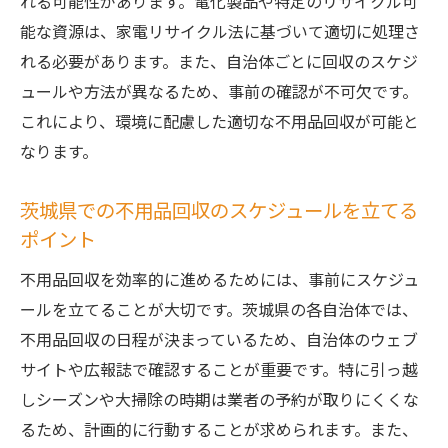
れる可能性があります。電化製品や特定のリサイクル可
イデア
能な資源は、家電リサイクル法に基づいて適切に処理さ
不用品回収後のスペース活用法を考える
れる必要があります。また、自治体ごとに回収のスケジ
時間と手間を省く不用品回収の効率的な進
ュールや方法が異なるため、事前の確認が不可欠です。
め方
これにより、環境に配慮した適切な不用品回収が可能と
なります。
DIYで楽しむ空間作りと不用品の再利用方法
不用品回収で得たスペースの活用事例紹介
茨城県での不用品回収のスケジュールを立てる
茨城県で一人暮らし不用品回収のタイミングと
ポイント
整理整頓の秘訣
不用品回収を効率的に進めるためには、事前にスケジュ
季節ごとの不用品回収タイミングと理由
ールを立てることが大切です。茨城県の各自治体では、
定期的な整理整頓で茨城県の暮らしを快適
不用品回収の日程が決まっているため、自治体のウェブ
に
サイトや広報誌で確認することが重要です。特に引っ越
不用品回収の頻度を見直すためのポイント
しシーズンや大掃除の時期は業者の予約が取りにくくな
一人暮らし初心者が陥りやすい整理整頓の
るため、計画的に行動することが求められます。また、