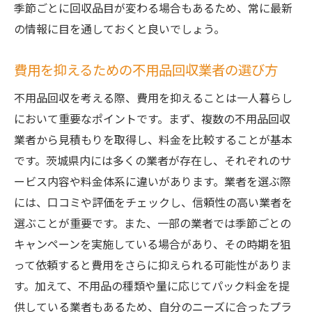
ミス
季節ごとに回収品目が変わる場合もあるため、常に最新
茨城県での片付けを継続するための習慣作
の情報に目を通しておくと良いでしょう。
り
費用を抑えるための不用品回収業者の選び方
不用品回収で気付かされる生活の中の無駄
不用品回収を活用した茨城県での環境に優しい
不用品回収を考える際、費用を抑えることは一人暮らし
一人暮らしの実現
において重要なポイントです。まず、複数の不用品回収
エコを意識した不用品回収の方法と考え方
業者から見積もりを取得し、料金を比較することが基本
です。茨城県内には多くの業者が存在し、それぞれのサ
茨城県で簡単に始められるリサイクル活動
ービス内容や料金体系に違いがあります。業者を選ぶ際
持続可能な一人暮らしを支える不用品回収
には、口コミや評価をチェックし、信頼性の高い業者を
の役割
選ぶことが重要です。また、一部の業者では季節ごとの
環境に優しい不用品回収業者の選び方
キャンペーンを実施している場合があり、その時期を狙
リサイクル品の販売や寄付で社会貢献を考
って依頼すると費用をさらに抑えられる可能性がありま
える
す。加えて、不用品の種類や量に応じてパック料金を提
不用品回収を通して得られる環境への意識
供している業者もあるため、自分のニーズに合ったプラ