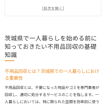
おける重要性
一人暮らしのスタートに向けた不用品リス
トの作成方法
茨城県における不用品回収の法律と規制に
ついて
茨城県で一人暮らしを始める前に
茨城県での不用品回収のスケジュールを立
知っておきたい不用品回収の基礎
てるポイント
知識
費用を抑えるための不用品回収業者の選び
方
不用品回収とは？茨城県での一人暮らしにおけ
自治体による不用品回収サービスの活用法
る重要性
不用品回収で作る快適な一人暮らし空間茨城県
不用品回収とは、不要になった物品やゴミを専門業者が
での実践法
回収し、適切に処分するサービスのことを指します。一
物の見直しで茨城県の一人暮らし空間を広
人暮らしにおいては、特に限られた空間を効率的に使う
げる