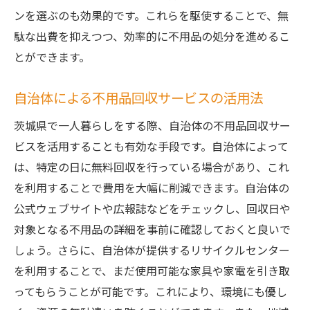
改革
ンを選ぶのも効果的です。これらを駆使することで、無
一人暮らしをスタートするあなたへ不用品回収
駄な出費を抑えつつ、効率的に不用品の処分を進めるこ
で快適な生活を
とができます。
茨城県での一人暮らしに向けた初期準備と
心構え
自治体による不用品回収サービスの活用法
不用品回収で暮らしの基盤を整える方法
茨城県で一人暮らしをする際、自治体の不用品回収サー
新生活をスムーズに始めるための準備ステ
ビスを活用することも有効な手段です。自治体によって
ップ
は、特定の日に無料回収を行っている場合があり、これ
不用品回収の必要性を感じる瞬間とは
を利用することで費用を大幅に削減できます。自治体の
公式ウェブサイトや広報誌などをチェックし、回収日や
茨城県での生活をより楽しくするためのヒ
対象となる不用品の詳細を事前に確認しておくと良いで
ント
しょう。さらに、自治体が提供するリサイクルセンター
一人暮らしを始める前にやるべきことリス
を利用することで、まだ使用可能な家具や家電を引き取
ト
ってもらうことが可能です。これにより、環境にも優し
茨城県で賢く不用品回収一人暮らしの生活空間