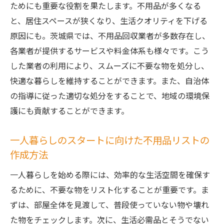
ためにも重要な役割を果たします。不用品が多くなる
効果的な整理整頓で快適な生活を実現する
と、居住スペースが狭くなり、生活クオリティを下げる
方法
原因にも。茨城県では、不用品回収業者が多数存在し、
不用品回収で得られる心理的な効果とその
各業者が提供するサービスや料金体系も様々です。こう
重要性
した業者の利用により、スムーズに不要な物を処分し、
茨城県におけるリサイクルショップの利用
快適な暮らしを維持することができます。また、自治体
方法
の指導に従った適切な処分をすることで、地域の環境保
家具や家電の賢い買い替えタイミングの見
護にも貢献することができます。
極め方
一人暮らしのスタートに向けた不用品リストの
茨城県内での引越し時に役立つ不用品回収
作成方法
のコツ
茨城県内で信頼できる不用品回収業者の見つけ
一人暮らしを始める際には、効率的な生活空間を確保す
方と活用法
るために、不要な物をリスト化することが重要です。ま
口コミで探す信頼できる茨城県の不用品回
ずは、部屋全体を見渡して、普段使っていない物や壊れ
収業者
た物をチェックします。次に、生活必需品とそうでない