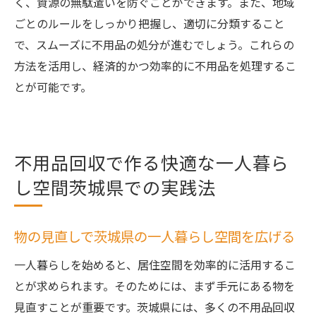
く、資源の無駄遣いを防ぐことができます。また、地域
を広げるヒント
ごとのルールをしっかり把握し、適切に分類すること
限られた空間を最大限に活用する収納術
で、スムーズに不用品の処分が進むでしょう。これらの
茨城県での不用品回収を効果的に進めるテ
方法を活用し、経済的かつ効率的に不用品を処理するこ
クニック
とが可能です。
生活空間を広げるための家具配置のアイデ
ア
コストを抑えたお得な不用品回収の方法
不用品回収で作る快適な一人暮ら
スペースを広く使うための整理整頓のポイ
し空間茨城県での実践法
ント
茨城県での快適な一人暮らしに向けた工夫
物の見直しで茨城県の一人暮らし空間を広げる
一人暮らしを始めると、居住空間を効率的に活用するこ
とが求められます。そのためには、まず手元にある物を
見直すことが重要です。茨城県には、多くの不用品回収