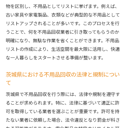
物を区別し、不用品としてリストに挙げます。例えば、
不用品回収業者選びでチェックすべきポイ
古い家具や家電製品、衣類などが典型的な不用品として
ント
リストアップされることが多いです。このプロセスを行
茨城県の不用品回収業者のサービス内容比
うことで、何を不用品回収業者に引き取ってもらうのか
較
明確になり、無駄な作業を省くことができます。不用品
見積もりを依頼する際の注意点とポイント
リストの作成により、生活空間を最大限に活用し、快適
不用品回収業者との契約前に確認すべきこ
な一人暮らしをスタートさせる準備が整います。
と
茨城県での不用品回収業者のトラブル事例
茨城県における不用品回収の法律と規制につい
と対策
て
一人暮らしの効率アップ不用品回収で空間を有
茨城県で不用品回収を行う際には、法律や規制を遵守す
効活用する方法
ることが求められます。特に、法律に基づいて適正に許
ライフスタイルに合わせた不用品回収の計
可を取得している業者を選ぶことが重要です。許可を持
画作り
たない業者に依頼した場合、法令違反となり罰金が科さ
茨城県での一人暮らしを快適にする収納ア