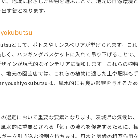
また、地域に根ざした植物を選ぶことで、地元の自然環境
き出す鍵となります。
okubutsu
okubutsuとして、ポトスやサンスベリアが挙げられます
美しく、ハンギングバスケットに入れて吊り下げることで、
デザインが現代的なインテリアに調和します。これらの植
に、地元の園芸店では、これらの植物に適した土や肥料も
youshiyokubutsuは、風水的にも良い影響を与え
ubutsuの選定において重要な要素となります。茨城県の気
、風水的に重要とされる「気」の流れを促進するために、
ルギーを引き込む役割を持ちます。風水と気候の相互作用