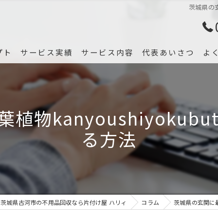
茨城県の玄
プト
サービス実績
サービス内容
代表あいさつ
よ
物kanyoushiyokub
る方法
茨城県古河市の不用品回収なら片付け屋 ハリィ
コラム
茨城県の玄関に最適