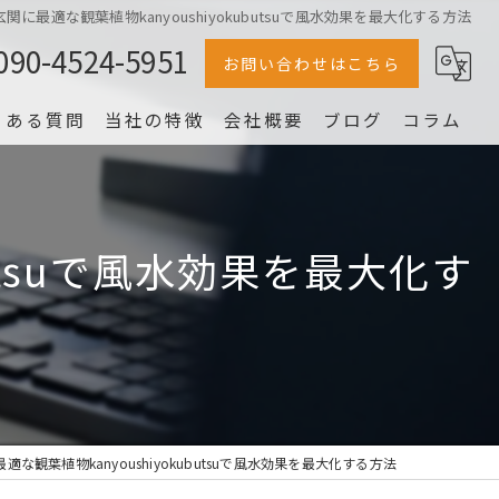
関に最適な観葉植物kanyoushiyokubutsuで風水効果を最大化する方法
090-4524-5951
お問い合わせはこちら
くある質問
当社の特徴
会社概要
ブログ
コラム
冷蔵庫
家電
utsuで風水効果を最大化す
家具
片付け
洗濯機
な観葉植物kanyoushiyokubutsuで風水効果を最大化する方法