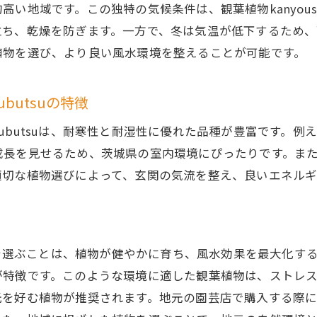
効果的な配置で得られる風水の恩恵
地域です。この独特の気候条件は、観葉植物kanyoushi
立ち、乾燥を防ぎます。一方で、冬は気温が低下するため、
玄関の空間を最大限に活用する配置術
植物を選び、より良い風水環境を整えることが可能です。
風水を活かした観葉植物kanyoushiyokubutsuの配置例
ubutsuの特徴
yokubutsuは、耐寒性と耐湿性に優れた品種が豊富です
成長を見せるため、茨城県の室内環境にぴったりです。ま
適切な植物選びによって、玄関の気流を整え、良いエネルギ
butsuを選ぶことは、植物が健やかに育ち、風水効果を最大
が特徴です。このような環境に適した観葉植物は、ストレ
光を好む植物が推奨されます。地元の園芸店で購入する際