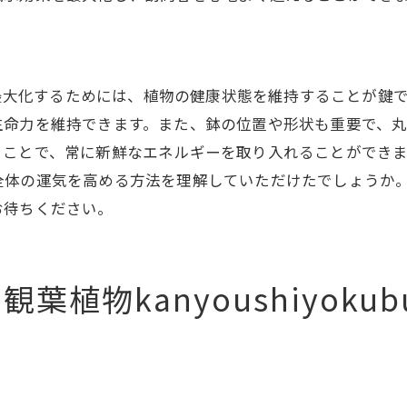
エネルギーの循環を助ける葉の形状
大きな葉を持つ植物の選び方
の気候に適した観葉植物kanyoushiyokubutsuの育て方
風水効果を最大化するためには、植物の健康状態を維持すること
茨城県の気候特性を理解する
生命力を維持できます。また、鉢の位置や形状も重要で、
気候に応じた水やりと光の調整
ることで、常に新鮮なエネルギーを取り入れることができ
適切な土壌と鉢選びのポイント
全体の運気を高める方法を理解していただけたでしょうか
観葉植物kanyoushiyokubutsuの病害虫対策
お待ちください。
季節ごとの手入れとメンテナンス方法
長く健康に育てるコツと注意点
植物kanyoushiyoku
果を最大化する観葉植物kanyoushiyokubutsuの配置方
風水に基づく理想的な配置法
玄関での植物の配置による影響
エネルギーの流れを意識した植物配置