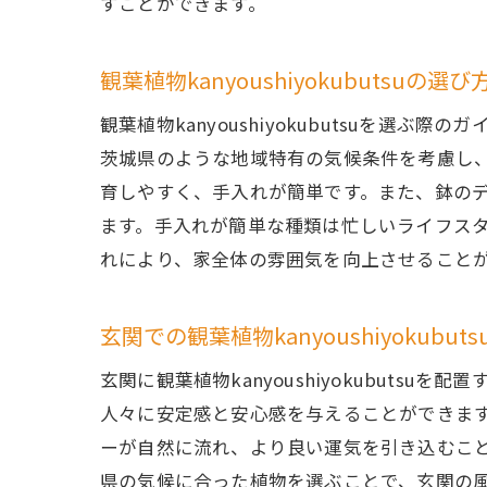
すことができます。
観葉植
観葉植物kanyoushiyokubutsuの選
観葉植物kanyoushiyokubutsuを
茨城県のような地域特有の気候条件を考慮し
育しやすく、手入れが簡単です。また、鉢の
ます。手入れが簡単な種類は忙しいライフス
れにより、家全体の雰囲気を向上させること
葉が大
玄関での観葉植物kanyoushiyokubu
玄関に観葉植物kanyoushiyokubut
人々に安定感と安心感を与えることができま
ーが自然に流れ、より良い運気を引き込むこ
県の気候に合った植物を選ぶことで、玄関の