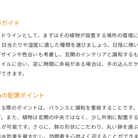
物kanyoushiyokubutsuで玄関の美観を保ちつつ幸運を
美しい玄関作りの基本
び方ガイド
バランスの取れた植物選びのポイント
選ぶ際のガイドラインとして、まずはその植物が設置する場所の
美観と風水効果を両立させる方法
、日当たりや湿度に適した種類を選びましょう。日陰に強
幸運を呼び込むための色彩と配置
デザインや色合いも考慮し、玄関のインテリアと調和する
自然な美しさを保つ植物の手入れ法
タイルに合い、逆に時間に余裕がある場合は、手の込んだ
ができます。
玄関の印象を左右するデザインの工夫
きく広がる観葉植物kanyoushiyokubutsuの魅力と風水
tsuの配置ポイント
大きな葉がもたらす開放感
風水での大きな葉の意味とは
suを配置する際のポイントは、バランスと調和を重視すること
す。また、植物は玄関の中央ではなく、少し外側に配置す
玄関における視覚的な効果とその役割
とが可能です。さらに、鉢の形状にこだわり、丸い鉢を選
歓迎の意を示す植物の特性
風水効果を最大化し、訪問者を心地よく迎えることができ