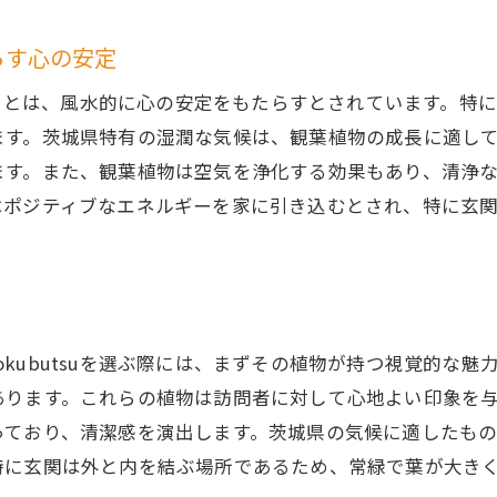
エネルギーフローを活性化する植物選び
もたらす心の安定
玄関でのエネルギーの流れを改善する方法
玄関に置くことは、風水的に心の安定をもたらすとされています
観葉植物kanyoushiyokubutsuが持つエネルギー浄化作用
ます。茨城県特有の湿潤な気候は、観葉植物の成長に適し
エネルギーの循環を促す配置法
ます。また、観葉植物は空気を浄化する効果もあり、清浄
家庭の運を上昇させる植物の力
はポジティブなエネルギーを家に引き込むとされ、特に玄
毎日のエネルギーを高める植物のケア方法
観葉植物kanyoushiyokubutsuがもたらす安定感と歓迎
常緑植物のもたらす安心感
訪問者を温かく迎える玄関の作り方
iyokubutsuを選ぶ際には、まずその植物が持つ視覚的
常緑であることが風水に与える影響
あります。これらの植物は訪問者に対して心地よい印象を
安定した気を保つ植物の選択
っており、清潔感を演出します。茨城県の気候に適したも
玄関の安定感を高めるレイアウト
特に玄関は外と内を結ぶ場所であるため、常緑で葉が大き
調和の取れた玄関空間の秘訣