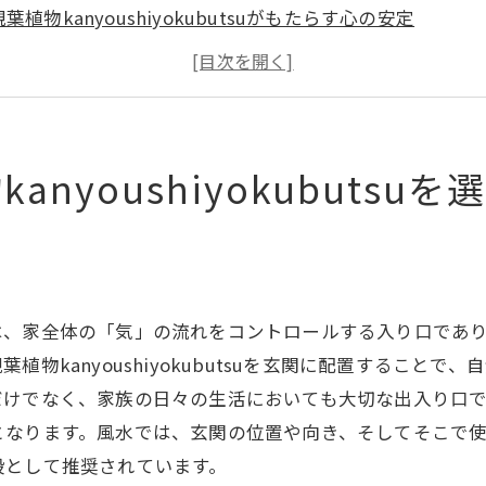
観葉植物kanyoushiyokubutsuがもたらす心の安定
訪問者を迎える理想的な植物の特徴
観葉植物kanyoushiyokubutsuの選び方ガイド
玄関での観葉植物kanyoushiyokubutsuの配置ポイント
植物の風水効果を最大化する秘訣
nyoushiyokubutsu
の気候に合った観葉植物kanyoushiyokubutsuで風水を
茨城県特有の気候とその影響
茨城県に適した観葉植物kanyoushiyokubutsuの特徴
地域に合った植物選びの重要性
は、家全体の「気」の流れをコントロールする入り口であ
茨城県で育てやすい観葉植物kanyoushiyokubutsu
物kanyoushiyokubutsuを玄関に配置すること
風水と気候の相互作用について
だけでなく、家族の日々の生活においても大切な出入り口
となります。風水では、玄関の位置や向き、そしてそこで
気候対応型観葉植物kanyoushiyokubutsuの選択法
段として推奨されています。
物kanyoushiyokubutsuで玄関から良いエネルギーを