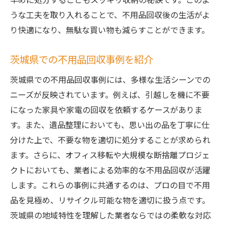
茨城県で不用品回収を依頼する際のポイントと
うな工夫を取り入れることで、不用品回収後の生活がよ
注意点
り快適になり、無駄な買い物も減らすことができます。
不用品回収を依頼する前に確認すべきこと
茨城県で安心の不用品回収業者を選ぶコツ
茨城県での不用品回収事例を紹介
依頼前に知っておきたい回収の注意点
茨城県での不用品回収事例には、多様な生活シーンでの
不用品回収依頼の際のチェックリスト
ニーズが反映されています。例えば、引越しを機に不要
茨城県での不用品回収依頼の流れ
になった家具や家電の回収を依頼するケースがありま
トラブルを避けるための不用品回収のポイ
す。また、遺品整理においても、思い出の品を丁寧に仕
ント
分けた上で、不要な物を適切に処分することが求められ
ます。さらに、オフィス移転や大規模な断捨離プロジェ
片付け屋ハリィが提案する茨城県での不用品回
クトにおいても、業者による効率的な不用品回収が活躍
収の利点
します。これらの事例に共通するのは、プロの目で不用
片付け屋ハリィの不用品回収が選ばれる理
品を見極め、リサイクル可能な物を適切に扱う点です。
由
茨城県の地域特性を理解した業者ならではの柔軟な対応
茨城県での不用品回収における利点を解説