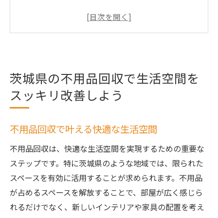
茨城県での不用品回収のメリットとは
不用品回収のプロが教えるスッキリ収納術
茨城県での不用品回収事例を紹介
不用品回収で得られる心地よい住環境
茨城県の不用品回収で生活空間を
効率的な不用品回収のためのステップ
スッキリ改善しよう
不用品回収が簡単に！茨城県での相談サービス
活用術
相談サービスを活用して不用品を賢く処分
不用品回収で叶える快適な生活空間
茨城県でおすすめの不用品回収相談サービ
不用品回収は、快適な生活空間を実現するための重要な
ス
ステップです。特に茨城県のような地域では、限られた
相談サービスで解決！不用品の困りごと
スペースを有効に活用することが求められます。不用品
不用品回収相談で安心のサービスを選ぶコ
が占めるスペースを解放することで、部屋が広く感じら
ツ
れるだけでなく、新しいインテリアや家具の配置を考え