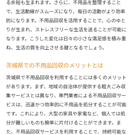
スムーズな不用品回収のための事前準備
る余裕も生まれます。さらに、不用品を整理すること
で、生活動線がスムーズになり、毎日の活動がより効率
相談サービスを利用する際のポイント
的になります。不用品回収を活用することで、心のゆと
片付け屋ハリィに相談して茨城県で安心の不用
りが生まれ、ストレスフリーな生活を送ることが可能に
品回収
なります。こうした変化は日々の小さな満足感を積み重
片付け屋ハリィの安心ポイントとは
ね、生活の質を向上させる鍵となるでしょう。
茨城県で信頼される不用品回収サービス
片付け屋ハリィがおすすめする相談方法
茨城県での不用品回収のメリットとは
不用品回収におけるハリィのアプローチ
茨城県で不用品回収を利用することには多くのメリット
片付け屋ハリィで不用品をスムーズに処分
があります。まず、地域の自治体が提供する粗大ごみ収
相談から回収までの流れを詳しく解説
集サービスとは異なり、専門業者による不用品回収サー
引越しで出た不用品を茨城県でスムーズに処分
ビスは、迅速かつ効率的に不用品を処分することが可能
する方法
です。これにより、大型の家具や家電など、個人では処
引越し時の不用品を賢く処分するコツ
分が難しいものも簡単に片付けることができます。ま
た、不用品回収サービスを利用することで、持続可能な
茨城県での引越し後不用品回収の流れ