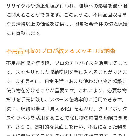
リサイクルや適正処理が行われ、環境への影響を最小限
引越し時に役立つ不用品回収のヒント
に抑えることができます。このように、不用品回収は単
不用品回収サービスで引越しを楽に
なる清掃以上の価値を提供し、地域社会全体の環境保護
引越し後の整理整頓と不用品回収
にも貢献します。
茨城県での引越し対応の不用品回収業者
不用品回収のプロに聞く！茨城県での効率的な
不用品回収のプロが教えるスッキリ収納術
片付け方
不用品回収を行う際、プロのアドバイスを活用すること
プロが教える効率的な不用品の片付け術
で、スッキリとした収納空間を手に入れることができま
茨城県で選ばれる不用品回収の秘訣
す。まず最初に、日常生活であまり使わない物と頻繁に
専門家に学ぶ、効率的な不用品処分法
使う物を分けることが重要です。これにより、必要な物
効率的な不用品回収で時間と手間を節約
だけを手元に残し、スペースを効率的に活用できます。
次に、収納の際は「見える化」を心がけ、クリアボック
プロの技！茨城県での不用品回収のポイン
スやラベルを活用することで探し物の時間を短縮できま
ト
す。さらに、定期的な見直しを行い、不要になった物を
不用品回収のプロがおすすめする整理方法
早めに処分することもスッキリ収納の秘訣です。このよ