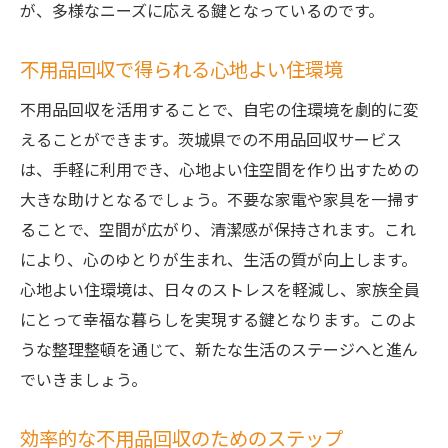
が、多様なニーズに応える鍵となっているのです。
片付け屋ハリィで体験する安心の回収サー
ビス
不用品回収で得られる心地よい住環境
茨城県住民に支持される不用品回収の魅力
不用品回収を活用することで、自宅の住環境を劇的に変
不用品回収を通じて得られる新たな空間
えることができます。茨城県での不用品回収サービス
片付け屋ハリィのサービスで実感する快適
は、手軽に利用でき、心地よい住空間を作り出すための
生活
大きな助けとなるでしょう。不要な家電や家具を一掃す
茨城県の不用品回収体験から学ぶ、スッキリ生
ることで、空間が広がり、清潔感が保持されます。これ
活の秘訣
により、心のゆとりが生まれ、生活の質が向上します。
不用品回収から始めるスッキリ生活の第一
心地よい住環境は、日々のストレスを軽減し、家族全員
歩
にとって幸福な暮らしを実現する鍵となります。このよ
体験者が語る不用品回収の感想と成果
うな整理整頓を通じて、新たな生活のステージへと進ん
でいきましょう。
茨城県での不用品回収の実例とその効果
スッキリ生活を手に入れるための不用品回
効率的な不用品回収のためのステップ
収術