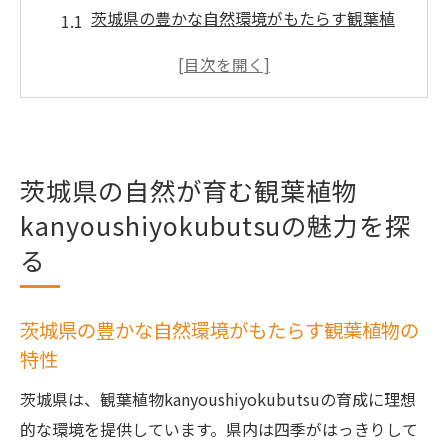
茨城県の豊かな自然環境がもたらす観葉植
物の特性
地元の気候が観葉植物に与える恩恵
茨城県産観葉植物の成長を助ける自然要素
観葉植物を通じた茨城県の自然との調和の
楽しみ
茨城県の自然が育む観葉植物
地元の自然が育む独自の観葉植物の種類
kanyoushiyokubutsuの魅力を探
茨城県で育てる観葉植物の美しさを堪能
る
地域特有の気候で輝く茨城県の観葉植物
kanyoushiyokubutsu
茨城県の豊かな自然環境がもたらす観葉植物の
茨城県の気候が観葉植物に適した理由
特性
観葉植物が茨城県の気候で元気に育つ秘密
茨城県は、観葉植物kanyoushiyokubutsuの育成に理想
気候を活かした観葉植物の選び方と育て方
的な環境を提供しています。県内は四季がはっきりして