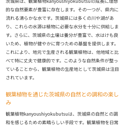
茨城県は、観葉植物kanyoushiyokubutsuの成長に理想
観葉植物で感じる茨城県の四季
的な自然要素が豊富に存在します。その一つが、県内に
地元産の植物がもたらす癒し効果
流れる清らかな水です。茨城県には多くの川や湖があ
観葉植物が生活空間に与える自然の美しさ
り、これらの水源は植物に必要な水分を十分に供給しま
す。さらに、茨城県の土壌は養分が豊富で、水はけも良
茨城県産植物を通じて自然との繋がりを深
いため、植物が健やかに育つための基盤を提供します。
める
これにより、地元で生産される観葉植物は、他地域と比
緑の癒しを届ける茨城県産観葉植物
べて特に丈夫で健康的です。このような自然条件が整っ
kanyoushiyokubutsu
ていることから、観葉植物の生産地として茨城県は注目
茨城県産観葉植物がもたらす心の癒し
されています。
観葉植物がもたらすリラックス効果
心を落ち着かせる観葉植物の選び方
観葉植物を通じた茨城県の自然との調和の楽し
茨城県の自然が育む癒しの観葉植物
み
観葉植物で作るリラックスした生活空間
観葉植物kanyoushiyokubutsuは、茨城県の自然との調
自然の力を利用したストレス解消法
和を感じるための素晴らしい手段です。観葉植物を日常