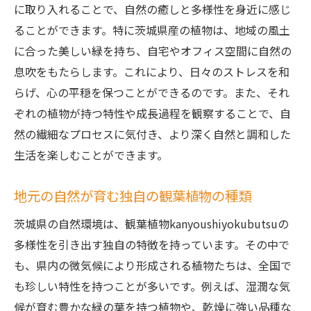
観葉植物kanyoushiyokubutsuで日常に茨城県
に取り入れることで、自然の癒しと多様性を身近に感じ
の自然を取り入れる
ることができます。特に茨城県産の植物は、地域の風土
に合った美しい緑を持ち、自宅やオフィス空間に自然の
観葉植物で生活空間に自然を導入
息吹をもたらします。これにより、日々のストレスを和
茨城県の自然を楽しむ観葉植物の配置方法
らげ、心の平穏を保つことができるのです。また、それ
日常生活に観葉植物を取り入れる工夫
ぞれの植物が持つ特性や成長過程を観察することで、自
観葉植物で感じる茨城県の自然の息吹
然の繊細なプロセスに気付き、より深く自然と調和した
身近に自然を感じる観葉植物の選び方
生活を楽しむことができます。
観葉植物を通じた自然との共生生活
茨城県の気候を味方に観葉植物
地元の自然が育む独自の観葉植物の種類
kanyoushiyokubutsuを楽しむ
茨城県の自然環境は、観葉植物kanyoushiyokubutsuの
観葉植物の生育に適した茨城県の気候
多様性を引き出す独自の特徴を持っています。その中で
気候を活かした観葉植物の楽しみ方
も、県内の微気候により形成される植物たちは、全国で
茨城県の気候で観葉植物を育てる利点
も珍しい特性を持つことが多いです。例えば、湿潤な気
候が育む豊かな緑の葉を持つ植物や、乾燥に強い品種な
気候に合わせた観葉植物の選び方