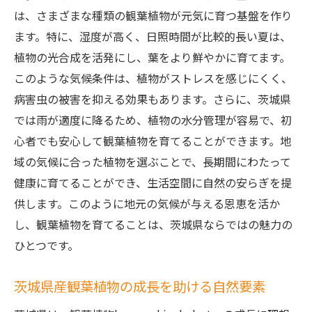
イント
は、さまざまな種類の観葉植物が元気に育つ基盤を作り
初心者必見！茨城県で育てる観葉植物
ます。特に、湿度が高く、日照時間が比較的長い夏は、
kanyoushiyokubutsuのコツ
植物の光合成を活発にし、葉をより鮮やかに育てます。
初心者におすすめの茨城県産観葉植物
このような気候条件は、植物がストレスを感じにくく、
観葉植物を育てる際の基本的なポイント
病害虫の被害を抑える効果もあります。さらに、茨城県
では雨が適度に降るため、植物の水分管理が容易で、初
茨城県の気候に合わせた観葉植物の育て方
心者でも安心して観葉植物を育てることができます。地
観葉植物の手入れを簡単にする方法
域の気候に合った植物を選ぶことで、長期間にわたって
育て始めに知っておきたい観葉植物のポイ
健康に育てることができ、生活空間に自然の安らぎを提
ント
供します。このように地元の気候が与える恩恵を活か
失敗しない観葉植物の選び方と育て方
し、観葉植物を育てることは、茨城県ならではの魅力の
地元産の観葉植物kanyoushiyokubutsuで茨城
ひとつです。
県の自然を感じる
地元産観葉植物を取り入れるメリット
茨城県産観葉植物の成長を助ける自然要素
茨城県の自然を日常に取り入れる方法