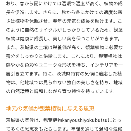
地域特有の気候と観葉植物の共生関係
おり、春から夏にかけては温暖で湿度が高く、植物の成
茨城県の季節ごとの観葉植物の育て方
長を促進します。さらに、秋から冬にかけての適度な寒
観葉植物が茨城県の風土に根付くプロセス
さは植物を休眠させ、翌年の元気な成長を助けます。こ
のように自然のサイクルがしっかりしているため、観葉
茨城県の園芸店で出会う希少な観葉植物
植物は健康に成長し、美しい葉を保つことができます。
kanyoushiyokubutsu
また、茨城県の土壌は栄養価が高く、観葉植物に必要な
茨城県の園芸店で見つける希少種の観葉植
養分をしっかりと供給します。これにより、観葉植物は
物
鮮やかな色彩やユニークな形状を持ち、インテリアを一
園芸店で教えてもらう観葉植物の選び方
層引き立てます。特に、茨城県特有の気候に適応した植
茨城県の園芸店が提供する観葉植物の多様
物は、他地域では見られない独自の美しさを持ち、地域
性
の自然環境と調和しながら育つ特性を持っています。
希少な観葉植物を育てるための園芸店の役
割
地元の気候が観葉植物に与える恩恵
茨城県の園芸店で探す特別な観葉植物
茨城県の気候は、観葉植物kanyoushiyokubutsuにとっ
園芸店で学ぶ観葉植物の魅力と育て方のポ
て多くの恩恵をもたらします。年間を通じて温和な気候