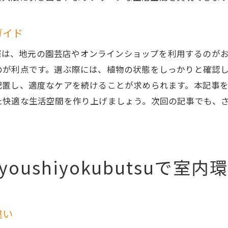
日常生活に溶け込むkanyoushiyokubutsuの配置例
kanyoushiyokubutsuを活用した持続可能な室内インテ
入ガイド
者でも安心！kanyoushiyokubutsuで始める室内空気改
を購入する際は、地元の園芸店やオンラインショップを利用する
初心者におすすめの育てやすいkanyoushiyokubutsu
のが利点です。選ぶ際には、植物の状態をしっかりと確認
初めてのkanyoushiyokubutsu選びで失敗しないポイン
配置し、適度なケアを続けることが求められます。本記事
kanyoushiyokubutsuの基本的なお手入れ方法
た快適な生活空間を作り上げましょう。次回の記事でも、
初心者にもできる簡単なkanyoushiyokubutsuの増やし
kanyoushiyokubutsuの育成で得られる空気改善のメリ
室内空気改善に向けたkanyoushiyokubutsuの導入ステ
oushiyokubutsuで室
nyoushiyokubutsuが持つ空気清浄作用で快適な生活を手
日常生活に取り入れるkanyoushiyokubutsuの空気清浄
空気清浄作用を最大限に活かすkanyoushiyokubutsuの
違い
kanyoushiyokubutsuによる生活環境の健康への影響