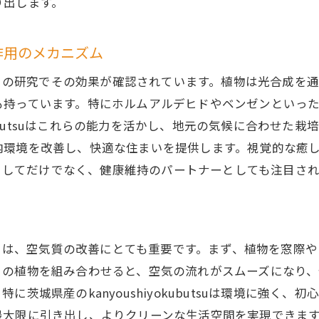
り出します。
県の自然が育んだkanyoushiyokubutsuで健康的な住ま
茨城県の自然環境が育むkanyoushiyokubutsuの品質
清浄作用のメカニズム
健康な住環境を実現するkanyoushiyokubutsuの効果
作用は、多くの研究でその効果が確認されています。植物は光合
kanyoushiyokubutsuがもたらす生活の質の向上
も持っています。特にホルムアルデヒドやベンゼンといっ
茨城県産kanyoushiyokubutsuの育成背景と特徴
okubutsuはこれらの能力を活かし、地元の気候に合わせ
kanyoushiyokubutsuで作る安全で安心な住まい
内環境を改善し、快適な住まいを提供します。視覚的な癒
ンテリアとしてだけでなく、健康維持のパートナーとしても注目さ
地域密着型のkanyoushiyokubutsuの購入ポイント
nyoushiyokubutsuで実現する快適な室内空間の作り方
快適な室内空間を作るためのkanyoushiyokubutsu活用
kanyoushiyokubutsuの配置で変わる室内の雰囲気
配置することは、空気質の改善にとても重要です。まず、植物を
さの植物を組み合わせると、空気の流れがスムーズになり、
室内空間をより豊かにするkanyoushiyokubutsuの選択
茨城県産のkanyoushiyokubutsuは環境に強く
kanyoushiyokubutsuの育成環境の整え方
最大限に引き出し、よりクリーンな生活空間を実現できま