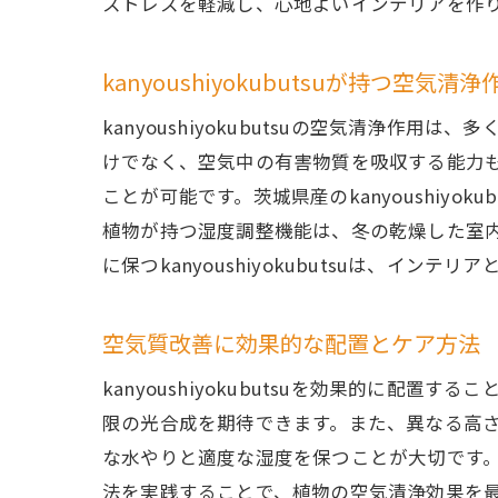
ストレスを軽減し、心地よいインテリアを作
茨城
kanyoushiyokubutsuが持つ空気
kanyoushiyokubutsuの空気清浄
けでなく、空気中の有害物質を吸収する能力
ことが可能です。茨城県産のkanyoushiy
植物が持つ湿度調整機能は、冬の乾燥した室
に保つkanyoushiyokubutsuは、イ
ka
空気質改善に効果的な配置とケア方法
kanyoushiyokubutsuを効果的に
限の光合成を期待できます。また、異なる高
な水やりと適度な湿度を保つことが大切です。特に
法を実践することで、植物の空気清浄効果を