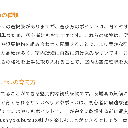
冬場の乾燥に強いkanyoushiyokubutsuの種類
suの種類
kanyoushiyokubutsuを使った効果的な湿度管理法
tsuは、多くの選択肢がありますが、選び方のポイントは、育
乾燥対策に役立つkanyoushiyokubutsuの活用方法
簡単なため、初心者にもおすすめです。これらの植物は、
冬でも元気に育つkanyoushiyokubutsuのケアポイント
物や観葉植物を組み合わせて配置することで、より豊かな
kanyoushiyokubutsuが持つ多機能な空気清浄作用
気候に適応した品種が多く、室内環境に自然に溶け込みやすいで
冬の室内環境を快適にするためのkanyoushiyokubutsu
れらの植物を上手に取り入れることで、室内の空気環境を
的な癒しと空気清浄効果を両立するkanyoushiyokubuts
デザイン性豊かなkanyoushiyokubutsuの選び方
butsuの育て方
視覚的な癒しを与えるkanyoushiyokubutsuの配置アイ
でも簡単に育てることができる魅力的な観葉植物です。茨城県の
ストレスを軽減するkanyoushiyokubutsuの心理的効果
間で育てられるサンスベリアやポトスは、初心者に最適な
kanyoushiyokubutsuがもたらすリラックス空間の作り
要です。水やりもポイントで、土が完全に乾燥する前に適
インテリアとしてのkanyoushiyokubutsuの活用法
ushiyokubutsuの魅力を楽しむことができるでしょ
視覚と嗅覚で楽しむkanyoushiyokubutsuの魅力