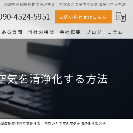
茨城県産観葉植物で実現する！自然の力で室内空気を清浄化する方法
090-4524-5951
お問い合わせはこちら
くある質問
当社の特徴
会社概要
ブログ
コラム
冷蔵庫
家電
空気を清浄化する方法
家具
片付け
洗濯機
城県産観葉植物で実現する！自然の力で室内空気を清浄化する方法