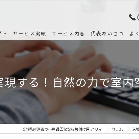
プト
サービス実績
サービス内容
代表あいさつ
よ
実現する！自然の力で室内
茨城県古河市の不用品回収なら片付け屋 ハリィ
コラム
茨