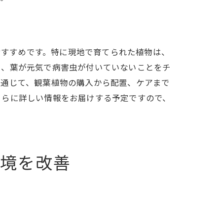
リア
善
のがおすすめです。特に現地で育てられた植物は、
し、葉が元気で病害虫が付いていないことをチ
ト
を通じて、観葉植物の購入から配置、ケアまで
さらに詳しい情報をお届けする予定ですので、
方
ット
ップ
内環境を改善
に入れる
効果
配置法