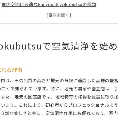
室内空間に最適なkanyoushiyokubutsuの種類
初心者でも始めやすいkanyoushiyokubutsuの育て方
kanyoushiyokubutsuが持つ空気清浄作用のメカニズム
空気質改善に効果的な配置とケア方法
茨城県産kanyoushiyokubutsuの購入ガイド
iyokubutsuで空気清浄を始
の力を借りてkanyoushiyokubutsuで室内環境を改善
kanyoushiyokubutsuと空気清浄機の違い
自然エネルギーとしてのkanyoushiyokubutsuの役割
選ばれる理由
kanyoushiyokubutsuがもたらす心理的な効果
が選ばれる理由は、その品質の高さと地元の気候に適応した品種
室内環境におけるkanyoushiyokubutsuの長期的なメリ
つことで知られています。特に、地元の農家や園芸店は、
茨城県の気候とkanyoushiyokubutsuの相性
。また、地元の園芸店では、地域特有の植物を豊富に取り
ています。これにより、初心者からプロフェッショナルま
kanyoushiyokubutsuを用いたエコな生活スタイル
suは、その自然な美しさと共に、空気清浄作用にも優れており、
安心！kanyoushiyokubutsuで乾燥対策と空気清浄を実