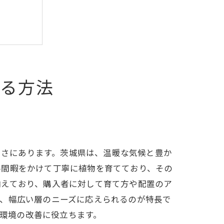
める方法
の豊富さにあります。茨城県は、温暖な気候と豊か
ット
手間暇をかけて丁寧に植物を育てており、その
揃えており、購入者に対して育て方や配置のア
で、幅広い層のニーズに応えられるのが特長で
室内環境の改善に役立ちます。
現