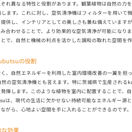
空気清浄効果に優れたkanyoushiyokubutsuの選び方
機には、それぞれ異なる特性と役割があります。観葉植物は自然
善します。これに対し、空気清浄機はフィルターを用いて
kanyoushiyokubutsuを使った持続可能な生活改善
空気の浄化を提供し、インテリアとしての美しさも兼ね備えてい
kanyoushiyokubutsuの空気清浄作用を理解し活かす方
組み合わせることで、より効果的な空気清浄が可能になり
を利用することで、自然と機械の利点を活かした調和の取れた空
ubutsuの役割
装飾品ではなく、自然エネルギーを利用した室内環境改善の一翼
空気清浄機とも言えます。特に茨城県で生産されるkanyou
に発揮します。このような植物を室内に配置することで、
kubutsuは、現代の生活に欠かせない持続可能なエネルギ
じながら、心地よい空間を手に入れることができるのです。
理的な効果