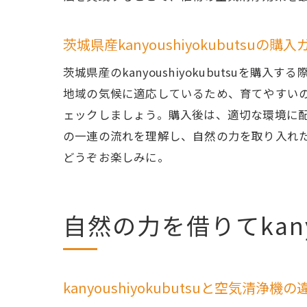
茨城県産kanyoushiyokubutsuの購
初心
茨城県産のkanyoushiyokubutsu
地域の気候に適応しているため、育てやすい
ェックしましょう。購入後は、適切な環境に
の一連の流れを理解し、自然の力を取り入れ
どうぞお楽しみに。
自然の力を借りてkany
ka
kanyoushiyokubutsuと空気清浄機の