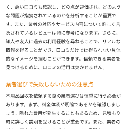
初めての不用品回収で知っておきたい基礎
く、悪い口コミも確認し、どの点が評価され、どのよう
知識
な問題が指摘されているのかを分析することが重要で
茨城県内での不用品回収の流れと手続き
す。また、業者の対応やサービス内容について詳しく言
及されているレビューは特に参考になります。さらに、
ベッド処分に必要な準備と手順
知人や友人に過去の利用経験を尋ねることで、リアルな
茨城県の不用品回収サービスを利用する際
情報を得ることができ、口コミだけでは得られない具体
の注意点
的なイメージを掴むことができます。信頼できる業者を
初心者向けの不用品回収業者選びのコツ
見つけるために、口コミの活用は欠かせません。
初めての回収体験をスムーズにするための
ヒント
業者選びで失敗しないための注意点
茨城県で見逃せない不用品回収サービスを利用
不用品回収を依頼する際の業者選びは慎重に行う必要が
したコスト削減術
あります。まず、料金体系が明確であるかを確認しまし
不用品回収サービスでのコスト削減の秘訣
ょう。隠れた費用が発生することもあるため、見積もり
茨城県の不用品回収での節約術
時に詳しく説明を受けることが重要です。また、業者の
安くても安心な不用品回収業者の見極め方