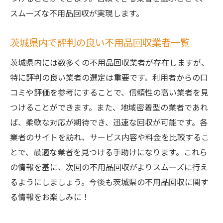
茨城県の不用品回収サービスで利用可能な
スムーズな不用品回収が実現します。
便利機能
ベッド処分の際の手続き簡略化術
茨城県内で評判の良い不用品回収業者一覧
効率的な不用品回収で手間を軽減する方法
茨城県内には数多くの不用品回収業者が存在しますが、
茨城県の不用品回収でのサポート体制
特に評判の良い業者の選定は重要です。利用者からの口
ベッド処分をスムーズに進めるための業者
コミや評価を参考にすることで、信頼性の高い業者を見
選びのポイント
つけることができます。また、地域密着型の業者であれ
ば、柔軟な対応が期待でき、迅速な回収が可能です。各
業者のサイトを訪れ、サービス内容や料金を比較するこ
とで、最適な業者を見つける手助けになります。これら
の情報を基に、次回の不用品回収がよりスムーズに行え
るようにしましょう。今後も茨城県の不用品回収に関す
る情報をお楽しみに！