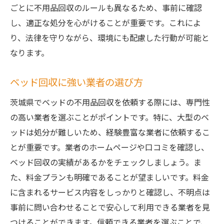
回収スケジュールの調整で失敗を防ぐ方法
ごとに不用品回収のルールも異なるため、事前に確認
茨城県の不用品回収業者選びでベッド処分に役
し、適正な処分を心がけることが重要です。これによ
立つ口コミ情報
り、法律を守りながら、環境にも配慮した行動が可能と
茨城県での不用品回収業者の口コミ総まと
なります。
め
ベッド回収に強い業者の選び方
口コミで得られる業者選びの判断材料
利用者レビューから見るベッド処分の流れ
茨城県でベッドの不用品回収を依頼する際には、専門性
の高い業者を選ぶことがポイントです。特に、大型のベ
茨城県の不用品回収業者に関する実際の体
ッドは処分が難しいため、経験豊富な業者に依頼するこ
験談
とが重要です。業者のホームページや口コミを確認し、
口コミを活用した業者の信頼性評価
ベッド回収の実績があるかをチェックしましょう。ま
ネット上の口コミを正しく活用する方法
た、料金プランも明確であることが望ましいです。料金
手間を省く茨城県の不用品回収サービスでベッ
に含まれるサービス内容をしっかりと確認し、不明点は
ドをスマートに処分
事前に問い合わせることで安心して利用できる業者を見
スマートなベッド処分のためのステップ
つけることができます。信頼できる業者を選ぶことで、