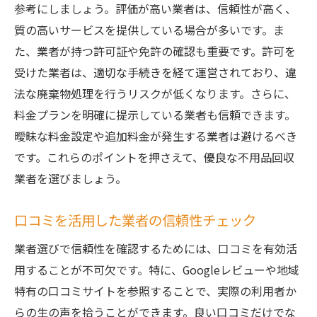
複数業者の見積もりを比較するメリット
参考にしましょう。評価が高い業者は、信頼性が高く、
回収スケジュールを最適化するポイント
質の高いサービスを提供している場合が多いです。ま
た、業者が持つ許可証や免許の確認も重要です。許可を
口コミから学ぶ茨城県のベッド不用品回収サー
受けた業者は、適切な手続きを経て運営されており、違
ビスの賢い選び方
法な廃棄物処理を行うリスクが低くなります。さらに、
口コミで見る茨城県の不用品回収サービス
料金プランを明確に提示している業者も信頼できます。
の評判
曖昧な料金設定や追加料金が発生する業者は避けるべき
利用者の声から分かる業者の対応力
です。これらのポイントを押さえて、優良な不用品回収
口コミサイトを活用した業者比較法
業者を選びましょう。
良い口コミと悪い口コミの見極め方
信頼できる口コミ情報の探し方
口コミを活用した業者の信頼性チェック
茨城県の不用品回収サービスでの実体験レ
業者選びで信頼性を確認するためには、口コミを有効活
ビュー
用することが不可欠です。特に、Googleレビューや地域
不用品回収が初めての方へ茨城県でのベッド処
特有の口コミサイトを参照することで、実際の利用者か
分の基本ガイド
らの生の声を拾うことができます。良い口コミだけでな