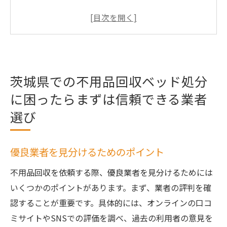
口コミを活用した業者の信頼性チェック
業者選びで失敗しないための注意点
茨城県の不用品回収業者に関する法令と規
制
茨城県での不用品回収ベッド処分
ベッド回収に強い業者の選び方
茨城県内で評判の良い不用品回収業者一覧
に困ったらまずは信頼できる業者
不用品回収で効率的にベッドを処分するための
選び
茨城県内お得情報
茨城県の不用品回収サービスで利用可能な
優良業者を見分けるためのポイント
お得なプラン
不用品回収を依頼する際、優良業者を見分けるためには
コストを抑えるためのパック料金の活用法
いくつかのポイントがあります。まず、業者の評判を確
自治体サービスと民間業者の併用術
認することが重要です。具体的には、オンラインの口コ
キャンペーンや割引を活用したベッド処分
ミサイトやSNSでの評価を調べ、過去の利用者の意見を