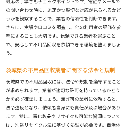
対応の丁寧さもチェックポイントです。電話やメールで
コストを削減するためのタイミングと交渉
の問い合わせ時に、迅速かつ親切な対応が見られるかど
術
うかを観察することで、業者の信頼性を判断できます。
茨城県内のお得な不用品回収キャンペーン
さらに、実績や口コミを調査し、他の利用者の評価を参
情報
考にすることも大切です。信頼できる業者を選ぶこと
で、安心して不用品回収を依頼できる環境を整えましょ
料金交渉の際のポイントと注意点
う。
ベッドの処分で失敗しないために知っておきた
い茨城県の不用品回収ポイント
茨城県の不用品回収業者に関する法令と規制
茨城県の不用品回収で成功するための秘訣
茨城県での不用品回収には、法令や規制を遵守すること
ベッド処分の失敗例とその回避方法
が求められます。業者が適切な許可を持っているかどう
不用品回収における準備の重要性
かを必ず確認しましょう。無許可の業者に依頼すると、
茨城県の不用品回収でのよくあるトラブル
法令違反となり、依頼者自身にも責任が及ぶ場合があり
と解決法
ます。特に、電化製品やリサイクル可能な資源について
業者選びで注意すべき点とその対策
は、別途リサイクル法に基づく処理が必要です。自治体