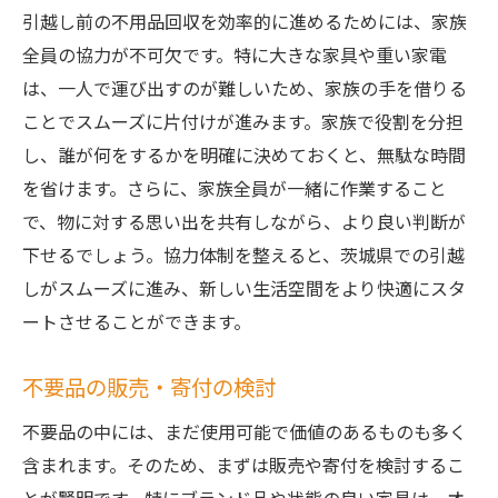
特徴
引越し前の不用品回収を効率的に進めるためには、家族
信頼の証としての認証取得
全員の協力が不可欠です。特に大きな家具や重い家電
多様なニーズに応えるサービス
は、一人で運び出すのが難しいため、家族の手を借りる
ことでスムーズに片付けが進みます。家族で役割を分担
迅速かつ丁寧な対応力
し、誰が何をするかを明確に決めておくと、無駄な時間
利用者の声を反映したサービス改善
を省けます。さらに、家族全員が一緒に作業すること
持続可能な回収方法の採用
で、物に対する思い出を共有しながら、より良い判断が
地域社会への貢献活動
下せるでしょう。協力体制を整えると、茨城県での引越
しがスムーズに進み、新しい生活空間をより快適にスタ
ートさせることができます。
不要品の販売・寄付の検討
不要品の中には、まだ使用可能で価値のあるものも多く
含まれます。そのため、まずは販売や寄付を検討するこ