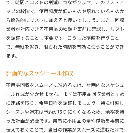
で、時間とコストの削減につながります。このリストア
不用品回収業者の選び方で引越しをスムーズに
ップの段階で、使用頻度が低いものや壊れているものか
業者選びの基準を明確にする
ら優先的にリストに加えると良いでしょう。また、回収
サービス内容とオプションの確認
業者が対応できる不用品の種類を事前に確認し、リスト
即日対応可能な業者の見つけ方
を調整することも重要です。こうした準備を行うこと
契約前に確認すべき重要事項
で、無駄を省き、限られた時間を有効に使うことができ
アフターサービスの有無を確認
ます。
地方自治体と連携する業者のメリット
計画的なスケジュール作成
引越し時の不用品回収でコストを抑えるテクニ
ック
不用品回収をスムーズに進めるには、計画的なスケジュ
シーズンオフを狙った回収依頼
ール作成が欠かせません。まずは不用品回収業者と早め
に連絡を取り、希望日程を調整しましょう。特に引越し
回収と同時にリサイクルを依頼
シーズンや週末は予約が取りにくくなるため、余裕を持
複数業者の見積もりを比較
った計画が必要です。業者に不用品の量や種類を事前に
友人や知人に頼むことで費用削減
伝えておくことで、当日の作業がスムーズに進むだけで