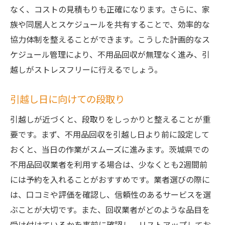
不用品の再利用方法を考える
なく、コストの見積もりも正確になります。さらに、家
イベントやキャンペーンを利用する
族や同居人とスケジュールを共有することで、効率的な
茨城県で自分に合った不用品回収サービスを見
協力体制を整えることができます。こうした計画的なス
つける方法
ケジュール管理により、不用品回収が無理なく進み、引
ニーズに合ったプランを探す
越しがストレスフリーに行えるでしょう。
回収可能品と不可品を確認する
引越し日に向けての段取り
エコを意識したサービスの選択
実績ある業者の過去事例を調査
引越しが近づくと、段取りをしっかりと整えることが重
要です。まず、不用品回収を引越し日より前に設定して
地元密着型業者の利点を活かす
おくと、当日の作業がスムーズに進みます。茨城県での
回収後の処理方法を確認する
不用品回収業者を利用する場合は、少なくとも2週間前
引越し前の不用品回収で失敗しないために知っ
には予約を入れることがおすすめです。業者選びの際に
ておくべきこと
は、口コミや評価を確認し、信頼性のあるサービスを選
不用品分類の基本を学ぶ
ぶことが大切です。また、回収業者がどのような品目を
引越しまでのタイムラインを設定
受け付けているかを事前に確認し、リストアップしてお