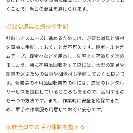
各自治体の不用品回収規則を把握
くことで、当日の混乱を避けられます。
予期せぬ費用の発生を防ぐ対策
必要な道具と資材の手配
事前に必要な許可証の取得
トラブル時の対応策を考えておく
引越しをスムーズに進めるためには、必要な道具と資材
を事前に手配しておくことが不可欠です。段ボールやガ
限られた時間を活用した不用品回収のスケジュ
ムテープ、緩衝材などを用意し、効率よく荷造りを進め
ール術
ましょう。特に不用品回収をする際には、大型の家具や
タイムマネジメントのコツ
家電を運ぶための台車や梱包材も準備しておくと良いで
短期間で効率よく片付ける方法
す。茨城県の不用品回収業者の中には、道具のレンタル
進捗管理で計画を円滑に進める
サービスを提供しているところもあるので、活用するの
休憩の取り方とリフレッシュ法
も一つの方法です。また、作業時に安全を確保するた
効率的な作業のための準備
め、軍手や作業服も用意しておくと安心です。
突然の変更にも対応する柔軟性
家族全員での協力体制を整える
茨城県で安心して依頼できる不用品回収業者の