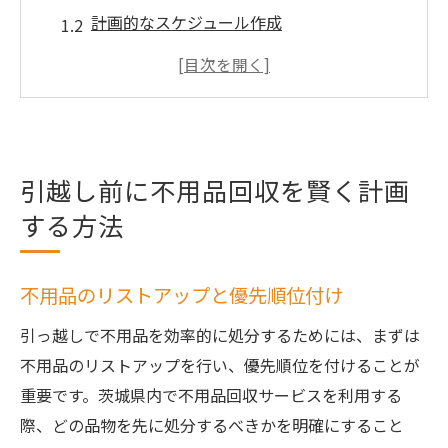
計画的なスケジュール作成
引越し日に向けての段取り
必要な道具と資材の手配
家族全員での協力体制を整える
不要品の販売・寄付の検討
引越し前に不用品回収を賢く計画
茨城県での不用品回収で失敗しないためのポイ
する方法
ント
地域の回収ルールを確認する
不用品回収業者の信頼性を見極める
不用品のリストアップと優先順位付け
見積もり比較で最適プランを選ぶ
引っ越しで不用品を効率的に処分するためには、まずは
トラブルを避けるための注意点
不用品のリストアップを行い、優先順位を付けることが
口コミを活用した業者選び
重要です。茨城県内で不用品回収サービスを利用する
際、どの品物を先に処分するべきかを明確にすること
回収スケジュールと費用を把握する