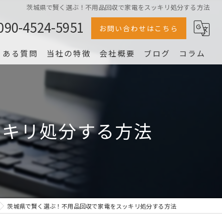
茨城県で賢く選ぶ！不用品回収で家電をスッキリ処分する方法
090-4524-5951
お問い合わせはこちら
くある質問
当社の特徴
会社概要
ブログ
コラム
冷蔵庫
家電
ッキリ処分する方法
家具
片付け
洗濯機
茨城県で賢く選ぶ！不用品回収で家電をスッキリ処分する方法