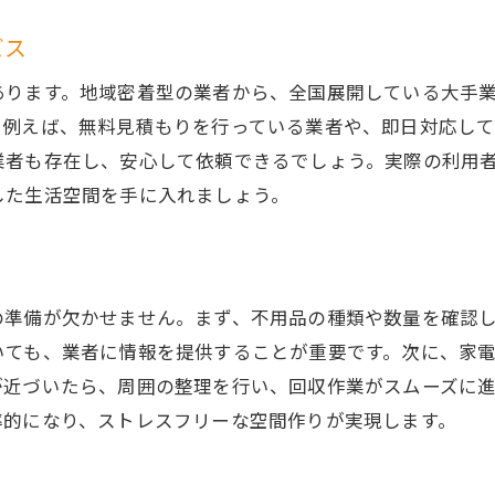
茨城県で不用品回収を成功させるための基本ステップ
ビス
不用品回収計画の立て方
あります。地域密着型の業者から、全国展開している大手
回収業者とのコミュニケーションのコツ
。例えば、無料見積もりを行っている業者や、即日対応し
茨城県の不用品回収スケジュールを組む
業者も存在し、安心して依頼できるでしょう。実際の利用
不用品回収の際の費用削減テクニック
した生活空間を手に入れましょう。
地域の不用品回収イベント情報
成功する不用品回収のための準備
家電の処分に困ったら茨城県の不用品回収を賢く活用
の準備が欠かせません。まず、不用品の種類や数量を確認
不用品回収の前に確認すべきこと
いても、業者に情報を提供することが重要です。次に、家
茨城県での家電リサイクルオプション
が近づいたら、周囲の整理を行い、回収作業がスムーズに
率的になり、ストレスフリーな空間作りが実現します。
トラブルを避けるための事前準備
不用品回収を簡単にするためのポイント