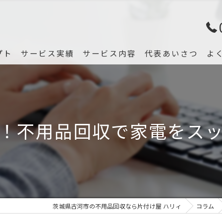
プト
サービス実績
サービス内容
代表あいさつ
よ
！不用品回収で家電をス
茨城県古河市の不用品回収なら片付け屋 ハリィ
コラム