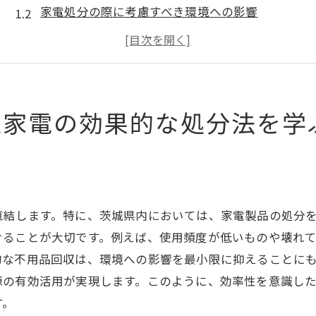
家電処分の際に考慮すべき環境への影響
専門業者を選ぶ際のポイント
茨城県内で利用可能な不用品回収サービス
不用品回収前に準備すべきこと
最適な家電の処分スケジュールを組む
収家電の効果的な処分法を学
環境に優しい不用品回収茨城県でのスマートな選択
リサイクルの重要性とその効果
茨城県で環境に優しい業者を見つける方法
持続可能な家電処分の選択肢
直結します。特に、茨城県内においては、家電製品の処分
不用品をリサイクルするメリット
けることが大切です。例えば、使用頻度が低いものや壊れ
地元のリサイクルセンターの活用方法
的な不用品回収は、環境への影響を最小限に抑えることに
源の有効活用が実現します。このように、効率性を意識し
環境にやさしい生活をサポートする不用品回収
す。
家電処分の新常識茨城県での不用品回収ガイド