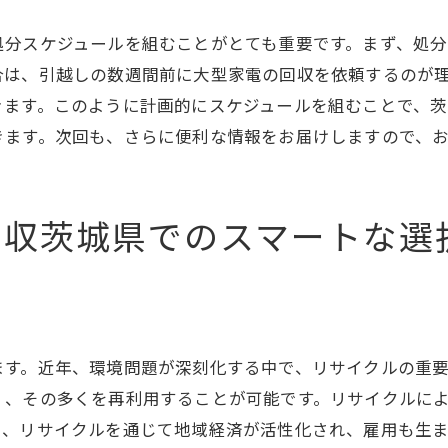
家電をスムーズに回収してもらうコツ
茨城県の頼れる不用品回収業者を選ぶ
処分スケジュールを組むことがとても重要です。まず、処
茨城県で知っておきたい不用品回収のポイントと注意
合は、引越しの数週間前に大型家電の回収を依頼するのが
きます。このように計画的にスケジュールを組むことで、
不用品回収でよくある問題と解決策
きます。次回も、さらに便利な情報をお届けしますので、
不用品回収に関する最新情報
家電の適切な扱い方
不用品回収の際の注意事項
回収茨城県でのスマートな選
効果的に不用品を減らす方法
茨城県での不用品回収を活用する際のポイント
簡単に始める不用品回収茨城県での家電整理術
不用品回収を始めるための基本ガイド
ます。近年、環境問題が深刻化する中で、リサイクルの重要
家電整理の第一歩を踏み出す
く、その多くを再利用することが可能です。リサイクルに
ミニマリスト生活を目指すための不用品回収
た、リサイクルを通じて地域経済が活性化され、雇用も生