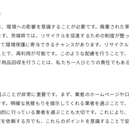
不用品回収に関する法律と規則
響
家電リサイクル法について知っておくべきこと
は、環境への影響を意識することが必要です。廃棄された
茨城県での不用品回収のプロセス
ます。茨城県では、リサイクルを促進するための制度が整
効率的な不用品回収の流れ
じて環境保護に寄与できるチャンスがあります。リサイク
家電の安全な処分方法
ことで、再利用が可能です。このような配慮を行うことで
不用品回収の最新トレンド
不用品回収を行うことは、私たち一人ひとりの責任でもあ
不用品回収で茨城県の家電をスッキリと片付けるコツ
家電の整理整頓を始める手順
不用品を分類するためのチェックリスト
選ぶことが非常に重要です。まず、業者のホームページや
スムーズな家電処分のためのヒント
です。明確な見積もりを提示してくれる業者を選ぶことで
片付けのモチベーションを維持する方法
極的に行っている業者を選ぶことも大切です。これにより
茨城県での不用品回収サービスの利用法
収を依頼する方でも、これらのポイントを意識することで
不用品回収後の生活空間の改善法