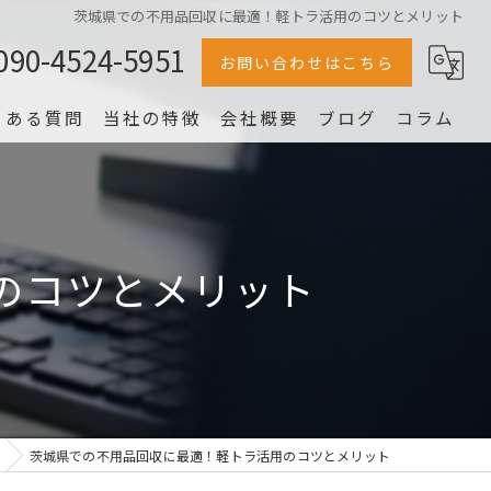
茨城県での不用品回収に最適！軽トラ活用のコツとメリット
090-4524-5951
お問い合わせはこちら
くある質問
当社の特徴
会社概要
ブログ
コラム
冷蔵庫
家電
のコツとメリット
家具
片付け
洗濯機
茨城県での不用品回収に最適！軽トラ活用のコツとメリット