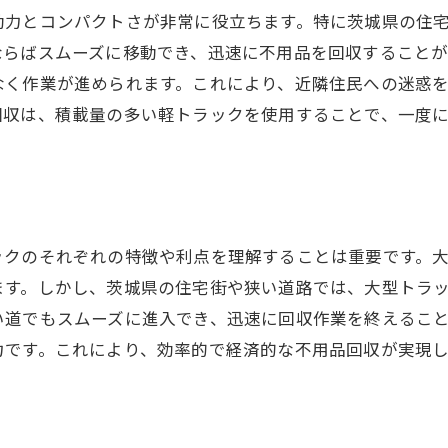
動力とコンパクトさが非常に役立ちます。特に茨城県の住
不用品回収における軽トラの利便性とメリット
ならばスムーズに移動でき、迅速に不用品を回収することが
軽トラの手軽さと経済性
なく作業が進められます。これにより、近隣住民への迷惑
多様なシーンでの活用例
回収は、積載量の多い軽トラックを使用することで、一度
他の運搬手段との違い
短距離移動での優位性
燃費の良さによるコスト削減
茨城県での利用者の声
ックのそれぞれの特徴や利点を理解することは重要です。
安全に不用品を運搬するための軽トラ活用術
ます。しかし、茨城県の住宅街や狭い道路では、大型トラ
積載物の固定技術
い道でもスムーズに進入でき、迅速に回収作業を終えるこ
運搬中の安全運転のポイント
力です。これにより、効率的で経済的な不用品回収が実現し
道路交通法の遵守
急発進・急停止の回避方法