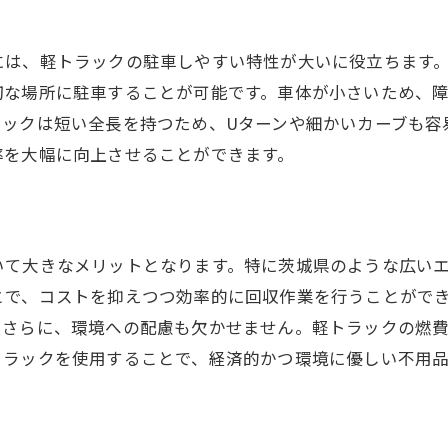
狭い道路での駐車技術
近隣住民への配慮
には、軽トラックの駐車しやすい特性が大いに役立ちます
切な場所に駐車することが可能です。車体が小さいため、
住宅街特有の通行ルール
ラックは短い全長を持つため、Uターンや細かいカーブも容
安全かつ迅速な積み込み方法
率を大幅に向上させることができます。
騒音対策とマナー
地域コミュニティとの連携
軽トラ利用でスムーズな不用品回収を実現する方法
いて大きなメリットとなります。特に茨城県のような広い
適切な装備の選び方
とで、コストを抑えつつ効率的に回収作業を行うことがで
二人作業での効率化
。さらに、環境への配慮も欠かせません。軽トラックの燃
目立たない作業服装の工夫
トラックを使用することで、経済的かつ環境に優しい不用
回収の流れを事前にシュミレーション
軽トラの点検と整備
予期せぬトラブルへの対応法