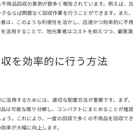
事故防止のためのチェックリスト
た不用品回収の事例が数多く報告されています。例えば、
運搬中のコミュニケーション手段
ックならば問題なく回収作業を行うことができます。また
茨城県の狭い道でも安心な軽トラでの不用品回収
業者は、このような利便性を活かし、迅速かつ効率的に不
クを活用することで、地元業者はコストを抑えつつ、顧客
狭い道での運転テクニック
GPSの活用で迷わない
地域特性を理解したルート選択
回収を効率的に行う方法
予備の回避ルートの設定
地元の道路事情の把握
交通渋滞を避けるタイミング
コストパフォーマンスに優れた軽トラでの不用品回収の
限に活用するためには、適切な配置方法が重要です。まず
軽トラの燃費と維持費
製品は可能な限り分解し、コンパクトにまとめることが推
回収コストの削減方法
しょう。これにより、一度の回収で多くの不用品を回収で
自家用軽トラの活用事例
の効率が大幅に向上します。