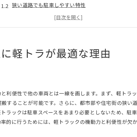
狭い道路でも駐車しやすい特性
不用品回収における燃費の良さ
住宅街でのスムーズな回収作業
大型トラックとの比較
地元業者の軽トラ利用事例
収に軽トラが最適な理由
軽トラックで不用品回収を効率的に行う方法
積載量の最適な配置方法
道具と機材の整理術
運転前のチェックポイント
力と利便性で他の車両とは一線を画します。まず、軽トラ
効率的なルートプランニング
運搬することが可能です。さらに、都市部や住宅街の狭い
回収作業の時間管理
軽トラックは駐車スペースをあまり必要としないため、駐
効率的に行うためには、軽トラックの機動力と利便性が欠
不用品の分別とリサイクル
茨城県の住宅街で軽トラを使った不用品回収のコツ