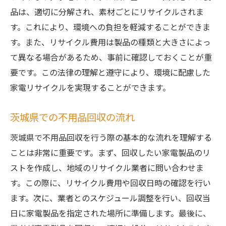
品は、適切に分解され、素材ごとにリサイクルされま
家電リサイクルのためのエコポイント制度
す。これにより、環境への負担を軽減することができま
自治体のリサイクルキャンペーン情報
す。また、リサイクル費用は製品の種類と大きさによっ
不用品回収を活用した茨城県での効率的な家電
て異なる場合があるため、事前に確認しておくことが重
リサイクルの手順
要です。この法律の理解と遵守により、環境に配慮した
リサイクルのスケジュール作成
家電リサイクルを実現することができます。
不用品の分類方法
茨城県での不用品回収の流れ
出張回収サービスの利用法
家電リサイクル券の購入手順
茨城県で不用品回収を行う際の基本的な流れを理解する
リサイクル品の梱包と運搬方法
ことは非常に重要です。まず、回収したい家電製品のリ
ストを作成し、地域のリサイクル業者に問い合わせま
リサイクル手続きの完了までの流れ
す。この際に、リサイクル費用や回収日時の確認を行い
茨城県の住民必見の不用品回収と家電リサイク
ます。次に、業者とのスケジュール調整を行い、回収当
ルのポイント
日に家電製品を指定された場所に準備します。最後に、
リサイクルの重要性とその理由