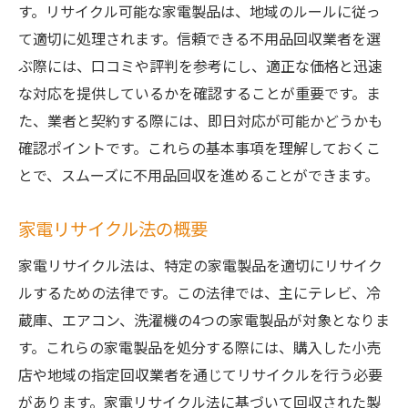
オンラインでの不用品回収予約の手順
す。リサイクル可能な家電製品は、地域のルールに従っ
て適切に処理されます。信頼できる不用品回収業者を選
茨城県内の不用品回収業者の選び方と注意点
ぶ際には、口コミや評判を参考にし、適正な価格と迅速
信頼できる業者を選ぶ方法
な対応を提供しているかを確認することが重要です。ま
見積もり比較の重要性
た、業者と契約する際には、即日対応が可能かどうかも
評判と口コミのチェック方法
確認ポイントです。これらの基本事項を理解しておくこ
違法業者を避けるためのポイント
とで、スムーズに不用品回収を進めることができます。
リサイクル証明書の確認
アフターサービスの有無
家電リサイクル法の概要
環境に優しい家電リサイクルを考える：茨城県
家電リサイクル法は、特定の家電製品を適切にリサイク
の不用品回収ガイド
ルするための法律です。この法律では、主にテレビ、冷
環境負荷を減らすリサイクル方法
蔵庫、エアコン、洗濯機の4つの家電製品が対象となりま
リサイクル品の再利用のアイデア
す。これらの家電製品を処分する際には、購入した小売
店や地域の指定回収業者を通じてリサイクルを行う必要
茨城県の環境保護活動への参加方法
があります。家電リサイクル法に基づいて回収された製
リサイクルセンターの見学ツアー