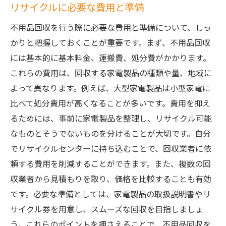
茨城県で家電リサイクルを成功させるための不
リサイクルに必要な費用と準備
用品回収のコツ
不用品回収を行う際に必要な費用と準備について、しっ
効率的な不用品回収のための準備
かりと把握しておくことが重要です。まず、不用品回収
リサイクル業者とのコミュニケーション術
には基本的に基本料金、運搬費、処分費がかかります。
家電製品を長持ちさせる方法
これらの費用は、回収する家電製品の種類や量、地域に
よって異なります。例えば、大型家電製品は小型家電に
リサイクル費用を抑えるコツ
比べて処分費用が高くなることが多いです。費用を抑え
再利用可能な部品の見極め方
るためには、事前に家電製品を整理し、リサイクル可能
家電リサイクルの成功事例紹介
なものとそうでないものを分けることが大切です。自分
でリサイクルセンターに持ち込むことで、回収業者に依
頼する費用を削減することができます。また、複数の回
収業者から見積もりを取り、価格を比較することも有効
です。必要な準備としては、家電製品の取扱説明書やリ
サイクル券を用意し、スムーズな回収を目指しましょ
う。これらのポイントを押さえることで、不用品回収を