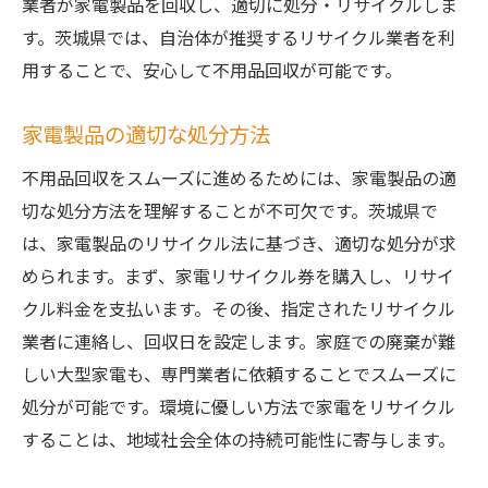
業者が家電製品を回収し、適切に処分・リサイクルしま
処分すべき家電のリスト
す。茨城県では、自治体が推奨するリサイクル業者を利
不用品回収に役立つツールとアプリ
用することで、安心して不用品回収が可能です。
地域のリサイクルイベント情報
リサイクルに関する法律と規制
家電製品の適切な処分方法
茨城県のリサイクル支援サービス
不用品回収をスムーズに進めるためには、家電製品の適
茨城県で不用品回収を依頼する際のステップバ
切な処分方法を理解することが不可欠です。茨城県で
イステップガイド
は、家電製品のリサイクル法に基づき、適切な処分が求
不用品回収の予約方法
められます。まず、家電リサイクル券を購入し、リサイ
クル料金を支払います。その後、指定されたリサイクル
事前準備のチェックリスト
業者に連絡し、回収日を設定します。家庭での廃棄が難
回収当日の手順
しい大型家電も、専門業者に依頼することでスムーズに
回収後の確認事項
処分が可能です。環境に優しい方法で家電をリサイクル
トラブルシューティング
することは、地域社会全体の持続可能性に寄与します。
回収業者へのフィードバック方法