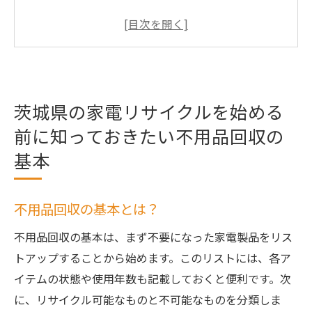
家電リサイクル法の概要
茨城県での不用品回収の流れ
家電製品の適切な処分方法
リサイクルに必要な費用と準備
茨城県の家電リサイクルを始める
不用品回収に関するよくある質問
前に知っておきたい不用品回収の
不用品回収を利用して茨城県で簡単に家電を処
分する方法
基本
不用品回収業者に依頼するメリット
茨城県内のリサイクルステーションの利用
不用品回収の基本とは？
方法
不用品回収の基本は、まず不要になった家電製品をリス
自治体による無料回収サービス
トアップすることから始めます。このリストには、各ア
家電メーカーのリサイクルプログラム
イテムの状態や使用年数も記載しておくと便利です。次
自分で運ぶべき場合の注意点
に、リサイクル可能なものと不可能なものを分類しま