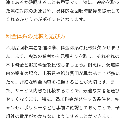
速であるか確認することも重要です。特に、連絡を取っ
最適な予約タイミングと方法
た際の対応の迅速さや、具体的な回収時間帯を提示して
突然の大掃除でも安心！茨城県での不用品回収
くれるかどうかがポイントとなります。
活用術
断捨離の基本と不用品回収の流れ
料金体系の比較と選び方
効率的な大掃除のスケジュール作成の方法
不用品回収業者を選ぶ際、料金体系の比較は欠かせませ
大掃除時に出る不用品の分類方法
ん。まず、複数の業者から見積もりを取り、それぞれの
不用品回収業者に依頼する際のチェックリ
基本料金と追加料金を比較しましょう。例えば、茨城県
スト
内の業者の場合、出張費や処分費用が異なることが多い
不用品回収と同時にできるリサイクル方法
ため、詳細な料金内容を把握することが大切です。ま
当日でも対応可能な業者の見つけ方
た、サービス内容も比較することで、最適な業者を選び
茨城県で即日不用品回収を成功させるための業
やすくなります。特に、追加料金が発生する条件や、キ
者選びのコツ
ャンセルポリシーなども事前に確認しておくことで、予
信頼できる業者の見極め方
想外の費用がかからないようにすることができます。
口コミのチェックポイント