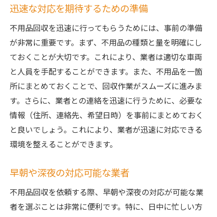
迅速な対応を期待するための準備
即日対応業者の選定基準
不用品回収を迅速に行ってもらうためには、事前の準備
見積もりの取り方と確認事項
が非常に重要です。まず、不用品の種類と量を明確にし
契約前に確認すべき注意点
ておくことが大切です。これにより、業者は適切な車両
トラブル回避のためのポイント
と人員を手配することができます。また、不用品を一箇
茨城県での急な不用品回収に役立つ便利なサー
所にまとめておくことで、回収作業がスムーズに進みま
ビス紹介
す。さらに、業者との連絡を迅速に行うために、必要な
緊急対応の不用品回収アプリ
情報（住所、連絡先、希望日時）を事前にまとめておく
地域別おすすめ業者リスト
と良いでしょう。これにより、業者が迅速に対応できる
即日回収を実現するオンライン予約サービ
環境を整えることができます。
ス
早朝や深夜の対応可能な業者
便利な不用品回収のパッケージプラン
大規模不用品回収に特化したサービス
不用品回収を依頼する際、早朝や深夜の対応が可能な業
迅速な対応が可能な地域の業者
者を選ぶことは非常に便利です。特に、日中に忙しい方