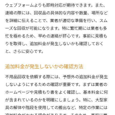
ウェブフォームよりも即時対応が期待できます。また、
不用品回収前後のスケジュール管理
連絡の際には、回収品の具体的な内容や数量、場所など
当日のトラブルに備える対策
を詳細に伝えることで、業者が適切な準備を行い、スム
茨城県の即日不用品回収サービスを使いこなす
ーズな回収が可能になります。特に繁忙期には業者も多
ためのヒント
忙を極めるため、早めの連絡が肝心です。事前に見積も
サービスを最大限に活用する方法
りを取得し、追加料金が発生しないかも確認しておく
コストを抑えるための工夫
と、さらに安心です。
効果的なタイムスケジュールの組み方
追加料金が発生しないかの確認方法
不用品の再利用やリサイクル方法
不用品回収を依頼する際には、予想外の追加料金が発生
地域のサービスをうまく利用する方法
しないようにするための確認が重要です。まずは業者の
顧客サポートを活用するためのポイント
ホームページや見積もり書をよく確認し、基本料金に何
が含まれているのかを明確にしましょう。特に、大型家
具の解体や階段を使用しての搬出など、特定の作業には