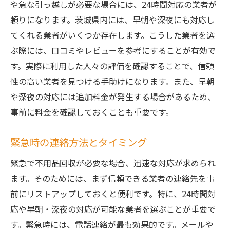
や急な引っ越しが必要な場合には、24時間対応の業者が
不用品回収を効率的に行う茨城県での即日対応
頼りになります。茨城県内には、早朝や深夜にも対応し
テクニック
てくれる業者がいくつか存在します。こうした業者を選
短時間で不用品をまとめる方法
ぶ際には、口コミやレビューを参考にすることが有効で
即日対応のための事前準備チェックリスト
す。実際に利用した人々の評価を確認することで、信頼
効率的にスタッフを配置する方法
性の高い業者を見つける手助けになります。また、早朝
不用品の搬出をスムーズにするテクニック
や深夜の対応には追加料金が発生する場合があるため、
即日対応を確実にするための連絡方法
事前に料金を確認しておくことも重要です。
効果的な不用品の仕分け方
緊急時の連絡方法とタイミング
茨城県で急いで不用品回収を依頼する際の最適
な手順
緊急で不用品回収が必要な場合、迅速な対応が求められ
不用品回収の流れとステップ
ます。そのためには、まず信頼できる業者の連絡先を事
即日対応を確保するためのコツ
前にリストアップしておくと便利です。特に、24時間対
応や早朝・深夜の対応が可能な業者を選ぶことが重要で
事前に準備しておくべき書類と情報
す。緊急時には、電話連絡が最も効果的です。メールや
業者との連絡方法と確認事項