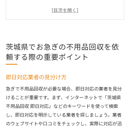
料金体系の比較と選び方
迅速な対応を期待するための準備
早朝や深夜の対応可能な業者
緊急時の連絡方法とタイミング
茨城県でお急ぎの不用品回収を依
追加料金が発生しないかの確認方法
頼する際の重要ポイント
引っ越し前に知っておきたい茨城県の即日不用
品回収方法
引っ越し前に効率的に不用品を仕分けるコ
即日対応業者の見分け方
ツ
急ぎで不用品回収が必要な場合、即日対応の業者を見分
即日回収サービスを利用するメリット
けることが重要です。まず、インターネットで「茨城県
引っ越し業者との連携方法
不用品回収 即日対応」などのキーワードを使って検索
不用品回収にかかる時間の目安
し、即日対応を明示している業者を探しましょう。業者
不要品のリストアップと事前準備
のウェブサイトや口コミをチェックし、実際に対応が迅