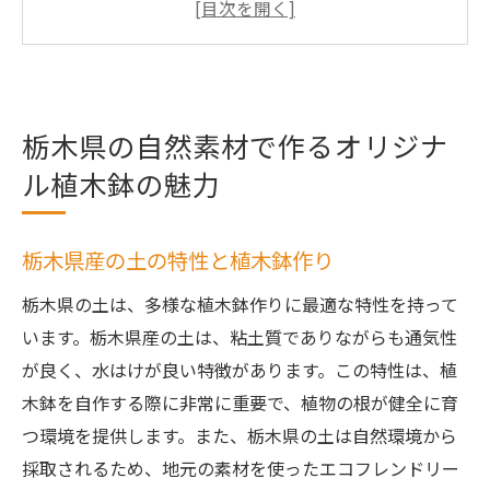
地元の素材を使ったエコフレンドリーな植
木鉢
植木鉢に最適な栃木県の自然素材の選び方
栃木県の自然素材で作るオリジナ
栃木県の伝統工芸と植木鉢の関係
自然の恵みを感じるオリジナル植木鉢の魅
ル植木鉢の魅力
力
初心者必見！栃木県産素材を使った植木鉢の手
栃木県産の土の特性と植木鉢作り
作りガイド
栃木県の土は、多様な植木鉢作りに最適な特性を持って
材料の準備と基本的な道具の紹介
います。栃木県産の土は、粘土質でありながらも通気性
初心者でも簡単にできる植木鉢の作り方
が良く、水はけが良い特徴があります。この特性は、植
植木鉢作りに必要な基本スキル
木鉢を自作する際に非常に重要で、植物の根が健全に育
栃木県産素材の取り扱い方法
つ環境を提供します。また、栃木県の土は自然環境から
失敗しない植木鉢作りのポイント
採取されるため、地元の素材を使ったエコフレンドリー