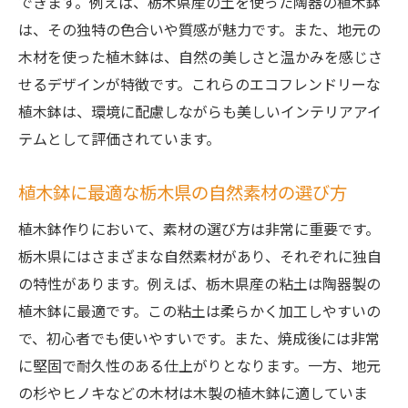
できます。例えば、栃木県産の土を使った陶器の植木鉢
初心者でも手軽に始められる植木鉢作り
は、その独特の色合いや質感が魅力です。また、地元の
簡単に揃えられる材料と道具
木材を使った植木鉢は、自然の美しさと温かみを感じさ
時短でできる植木鉢作りのポイント
せるデザインが特徴です。これらのエコフレンドリーな
失敗しないためのコツ
植木鉢は、環境に配慮しながらも美しいインテリアアイ
テムとして評価されています。
初めての人におすすめの植木鉢デザイン
栃木県産素材を活かしたシンプルな植木鉢
植木鉢に最適な栃木県の自然素材の選び方
の作り方
植木鉢作りにおいて、素材の選び方は非常に重要です。
栃木県の自然美を感じる手作り植木鉢の楽しみ
栃木県にはさまざまな自然素材があり、それぞれに独自
方
の特性があります。例えば、栃木県産の粘土は陶器製の
植物と植木鉢の調和を楽しむ
植木鉢に最適です。この粘土は柔らかく加工しやすいの
自然を感じるインテリア作り
で、初心者でも使いやすいです。また、焼成後には非常
栃木県の自然素材で作る癒しの空間
に堅固で耐久性のある仕上がりとなります。一方、地元
手作り植木鉢で育てる植物の魅力
の杉やヒノキなどの木材は木製の植木鉢に適していま