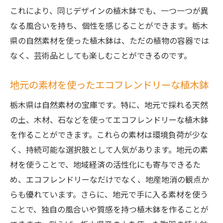
これにより、同じデザインの植木鉢でも、一つ一つが異
家族で楽しむ植木鉢作り
なる風合いを持ち、個性を感じることができます。栃木
自宅の庭で育てる植木鉢プロジェクト
県の自然素材を使った植木鉢は、ただの植物の容器では
植物と共に楽しむ室内空間の作り方
なく、芸術品としても楽しむことができるのです。
栃木県の豊かな素材で作る個性的な植木鉢の作
り方
地元の素材を使ったエコフレンドリーな植木鉢
ユニークなデザインを取り入れた植木鉢
栃木県は自然素材の宝庫です。特に、地元で採れる天然
素材の特性を活かしたオリジナル植木鉢の
の土、木材、石などを使ってエコフレンドリーな植木鉢
提案
を作ることができます。これらの素材は環境負荷が少な
個性を表現する植木鉢作り
く、持続可能な選択肢として人気があります。地元の素
栃木県産素材の意外な使い方
材を使うことで、地域経済の活性化にも寄与できるた
め、エコフレンドリーなだけでなく、地産地消の観点か
独創的な植木鉢のデザインアイデア
らも優れています。さらに、地元で手に入る素材を使う
植木鉢作りで楽しむ創造性
ことで、独自の風合いや質感を持つ植木鉢を作ることが
手軽に始める栃木県産素材の植木鉢作りのコツ