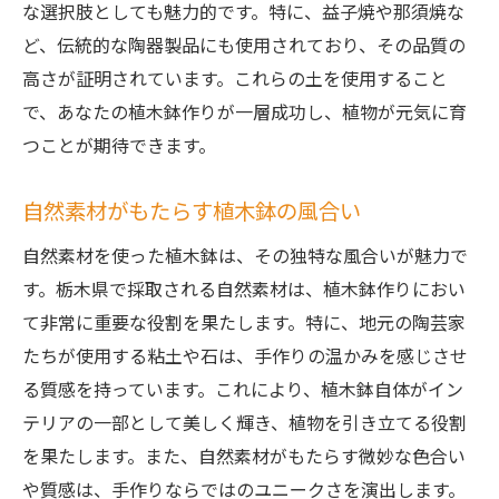
な選択肢としても魅力的です。特に、益子焼や那須焼な
完成した植木鉢の手入れ方法
ど、伝統的な陶器製品にも使用されており、その品質の
栃木県の伝統を取り入れた植木鉢作りのステッ
高さが証明されています。これらの土を使用すること
プバイステップ
で、あなたの植木鉢作りが一層成功し、植物が元気に育
伝統工芸の技法を学ぶ
つことが期待できます。
栃木県の伝統素材を使った植木鉢作り
手作り植木鉢の基本的なデザイン
自然素材がもたらす植木鉢の風合い
伝統と現代を融合させた植木鉢の作り方
自然素材を使った植木鉢は、その独特な風合いが魅力で
栃木県の工芸家に学ぶ植木鉢作り
す。栃木県で採取される自然素材は、植木鉢作りにおい
伝統技法で作るオリジナル植木鉢
て非常に重要な役割を果たします。特に、地元の陶芸家
自宅で楽しむ栃木県産の自然を活かした植木鉢
たちが使用する粘土や石は、手作りの温かみを感じさせ
作り
る質感を持っています。これにより、植木鉢自体がイン
家庭で簡単にできる植木鉢作り
テリアの一部として美しく輝き、植物を引き立てる役割
を果たします。また、自然素材がもたらす微妙な色合い
栃木県産素材を使ったインテリアの提案
や質感は、手作りならではのユニークさを演出します。
リラックスできるDIYタイム