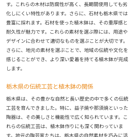
栃木県の四季を感じる植木鉢作り
す。これらの木材は防腐性が高く、長期間使用しても劣
自然美を取り入れたインテリアデザイン
化しにくい特性があります。さらに、石材も栃木県では
栃木県の素材を使ったオリジナル植木鉢の制作
豊富に採れます。石材を使った植木鉢は、その重厚感と
プロセス
耐久性が魅力です。これらの素材を選ぶ際には、用途や
デザインに合わせて適切なものを選ぶことが大切です。
栃木県産素材の選定と準備
さらに、地元の素材を選ぶことで、地域の伝統や文化を
植木鉢作りの基本的な工程
感じることができ、より深い愛着を持てる植木鉢が完成
素材の特性を活かした成形方法
します。
仕上げのテクニックとデザインの工夫
完成した植木鉢の管理と保養
栃木県の伝統工芸と植木鉢の関係
手作り植木鉢の魅力を引き出す工夫
栃木県は、その豊かな自然と長い歴史の中で多くの伝統
工芸を育んできました。特に、益子焼や那須焼といった
陶器は、その美しさと機能性で広く知られています。こ
れらの伝統工芸は、植木鉢作りにも深く関わっていま
す。地元の陶芸家たちは、栃木県の自然素材を巧みに活