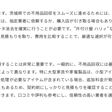
不用品回収で茨城県の引越しをストレスフリーにする方法
ます。茨城県での不用品回収をスムーズに進めるためには
不要品を効率的に処分するスケジュール
電は、指定業者に依頼するか、購入店が引き取る場合もあ
ストレスなく不用品を処分するテクニック
タ消去を確実に行うことが必要です。"片付け屋 ハリィ"
引越し当日の不用品回収の流れ
に見積もりを取り、費用を比較することで、最適な選択が可
不用品回収サービスの賢い利用法
引越し後の生活を快適にする不用品整理
不用品回収の費用を抑える裏技
握することは非常に重要です。一般的に、不用品回収には
引越し前の不用品回収でスッキリ！茨城県のおすすめ方法
によって異なります。特に大型家具や家電製品は、小型ア
効率的な不用品整理の手順
な処理が必要なアイテムが含まれている場合、追加料金が
リサイクル業者の活用ポイント
ともあるため、契約前にしっかりと見積もりを確認するこ
できます。口コミや評判も参考にし、信頼性の高い業者を
不用品回収と引越しの同時進行方法
引越し前に売れるものと売れないものの見極め