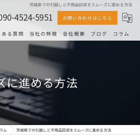
茨城県での引越しと不用品回収をスムーズに進める方法
090-4524-5951
お問い合わせはこちら
くある質問
当社の特徴
会社概要
ブログ
コラム
冷蔵庫
家電
ズに進める方法
家具
片付け
洗濯機
ラム
茨城県での引越しと不用品回収をスムーズに進める方法