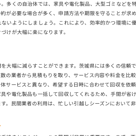
引越し前の不用品整理のコツ
う。多くの自治体では、家具や電化製品、大型ゴミなどを
予約が必要な場合が多く、申請方法や期限を守ることが求
効率的な不用品回収のテクニック
れないようにしましょう。これにより、効率的かつ環境に
引越し後の落ち着いた生活のための不用品整理
片づけが大幅に楽になります。
間を大幅に減らすことができます。茨城県には多くの信頼
複数の業者から見積もりを取り、サービス内容や料金を比
治体サービスと異なり、希望する日時に合わせて回収を依
家具や電化製品も一括して回収してくれるため、手間が省
ます。民間業者の利用は、忙しい引越しシーズンにおいて
ル