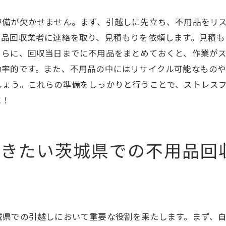
地域のリサイクルセンターの利用法
不用品の分類方法とそのメリット
準備が欠かせません。まず、引越しに先立ち、不用品をリ
茨城県での引越しを簡単にするための不用品回収ガイド
用品回収業者に連絡を取り、見積もりを依頼します。見積
さらに、回収当日までに不用品をまとめておくと、作業が
不用品回収業者の一覧と特徴
効率的です。また、不用品の中にはリサイクル可能なもの
お得な不用品回収パッケージ
しょう。これらの準備をしっかりと行うことで、ストレス
不用品回収と引越しの同時進行術
に！
回収可能な不用品の種類
回収スケジュールの立て方
引越しと不用品回収の一括サービス利用法
おきたい茨城県での不用品回
引越し準備に必須！茨城県での不用品回収の最適な方法
不用品回収の事前調査と準備
引越し業者との連携方法
不用品回収の予約と手続き
城県での引越しにおいて重要な役割を果たします。まず、