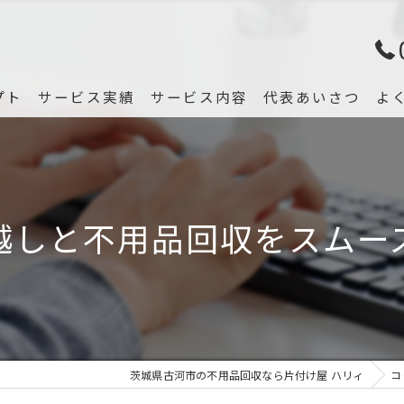
プト
サービス実績
サービス内容
代表あいさつ
よ
越しと不用品回収をスムー
茨城県古河市の不用品回収なら片付け屋 ハリィ
コ