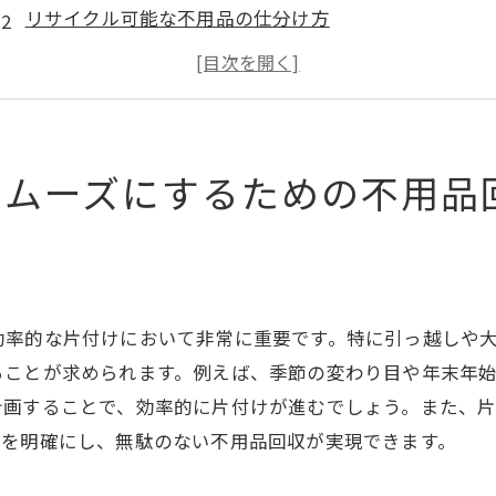
リサイクル可能な不用品の仕分け方
大型家具の効率的な処分方法
家電製品の安全な廃棄手順
不用品回収にかかる費用の目安
引越し前に行うべき事前準備
スムーズにするための不用品
引っ越し前に知っておきたい茨城県での不用品回収の方法
自治体が提供する不用品回収サービス
民間業者の利用方法とメリット
不用品回収の予約手続きとスケジュール
効率的な片付けにおいて非常に重要です。特に引っ越しや
リサイクルショップの活用法
ることが求められます。例えば、季節の変わり目や年末年
インターネットを活用した不用品販売
計画することで、効率的に片付けが進むでしょう。また、
品を明確にし、無駄のない不用品回収が実現できます。
友人や家族に譲渡する方法
茨城県の不用品回収で引越しを楽にする秘訣