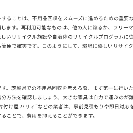
引越し前の不用品チェックリスト
スムーズな不用品回収のための計画作り
ーすることは、不用品回収をスムーズに進めるための重要
類します。再利用可能なものは、他の人に譲るか、フリー
引越し業者との連携方法
正しいリサイクル施設や自治体のリサイクルプログラムに
不用品回収の際に注意すべきポイント
も簡便で確実です。このようにして、環境に優しいリサイ
不用品回収の手間を減らすコツ
引越し後の不要品管理方法
茨城県の不用品回収業者の選び方と引越しのコツ
信頼できる業者の見極め方
です。茨城県での不用品回収を考える際、まず第一に行い
口コミや評判を活用する方法
処分方法を確認しましょう。大きな家具は自力で運ぶのが
料金比較で費用を抑えるコツ
片付け屋 ハリィ"などの業者は、事前見積もりや即日対応
業者選びの際の重要ポイント
することで、費用を抑えることができます。
契約前に確認すべき事項
トラブルを避けるための注意点