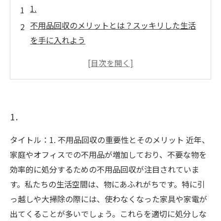
1.
不用品回収のメリットとは？スッキリした生活
を手に入れよう
身近なサービスを利用して簡単に片付ける方法
不用品の選別ポイント：必要なものと不要なも
のを見極める
回収後の生活が変わる！スッキリ空間の魅力
1.
持続可能な社会への貢献：不用品回収がもたら
す影響
タイトル：1. 不用品回収の重要性とそのメリット 近年、
家庭やオフィスでの不用品が増加しており、不要な物を
効率的に処分するための不用品回収が注目されていま
す。私たちの生活空間は、物にあふれがちです。特に引
っ越しや大掃除の際には、使わなくなった家具や家電が
出てくることが多いでしょう。これらを適切に処分しな