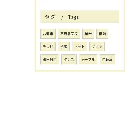
タグ
Tags
古河市
不用品回収
業者
相談
テレビ
依頼
ベット
ソファ
即日対応
タンス
テーブル
自転車