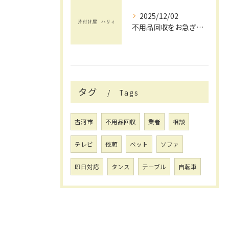
2025/12/02
不用品回収をお急ぎで依頼したい方へ茨城県で失敗しない業者選びと即日対応のポイント
タグ
Tags
古河市
不用品回収
業者
相談
テレビ
依頼
ベット
ソファ
即日対応
タンス
テーブル
自転車