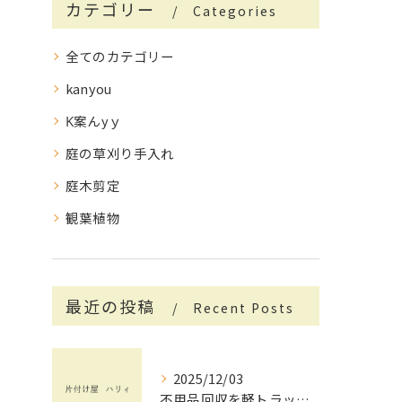
カテゴリー
Categories
全てのカテゴリー
kanyou
K案んyｙ
庭の草刈り手入れ
庭木剪定
観葉植物
最近の投稿
Recent Posts
2025/12/03
不用品回収を軽トラックで賢く活用する茨城県で手間と費用を抑えるコツ