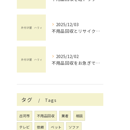
2025/12/03
不用品回収とリサイクルを茨城県で安心して依頼するためのチェックポイント
2025/12/02
不用品回収をお急ぎで依頼したい方へ茨城県で失敗しない業者選びと即日対応のポイント
タグ
Tags
古河市
不用品回収
業者
相談
テレビ
依頼
ベット
ソファ