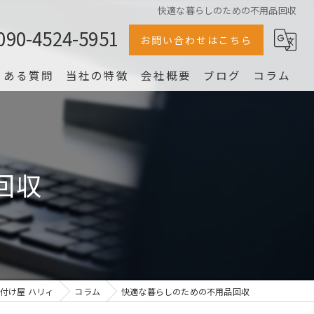
快適な暮らしのための不用品回収
090-4524-5951
お問い合わせはこちら
くある質問
当社の特徴
会社概要
ブログ
コラム
冷蔵庫
家電
回収
家具
片付け
洗濯機
付け屋 ハリィ
コラム
快適な暮らしのための不用品回収